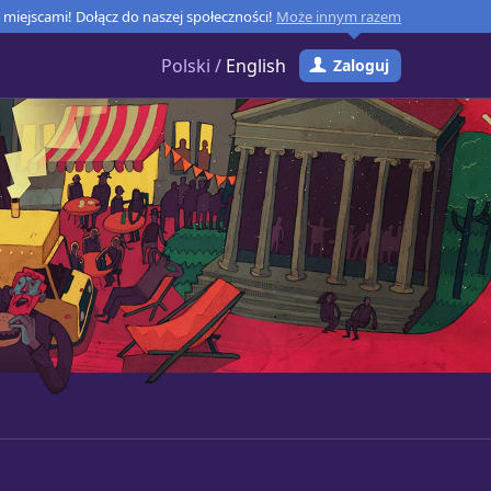
miejscami! Dołącz do naszej społeczności!
Może innym razem
Polski /
English
Zaloguj