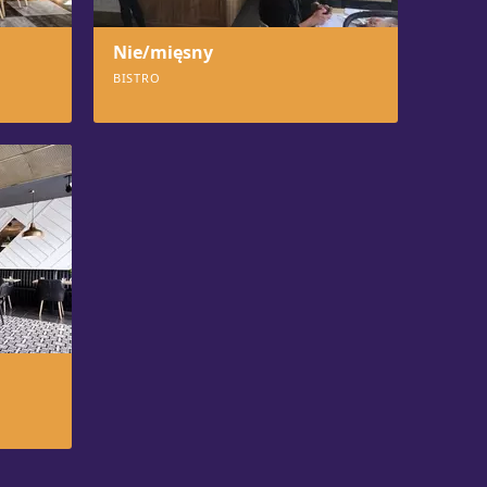
Nie/mięsny
BISTRO
667