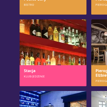
BISTRO
PIEROG
1031
102
Stacja
Piero
Elżbi
KLUB/JEDZENIE
PIEROG
960
934