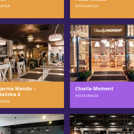
ARNIA
RESTAURACJA
8
1000
garnia Mandu –
Chwila Moment
etańska 4
RESTAURACJA
ARNIA
929