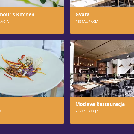
bour’s Kitchen
Gvara
RACJA
RESTAURACJA
787
Motlava Restauracja
A
RESTAURACJA
537