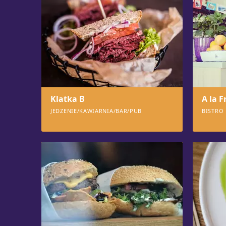
Klatka B
A la F
JEDZENIE/KAWIARNIA/BAR/PUB
BISTRO
1327
101