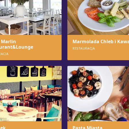
 Marlin
Marmolada Chleb i Kaw
urant&Lounge
RESTAURACJA
RACJA
6
1052
żek
Pasta Miasta