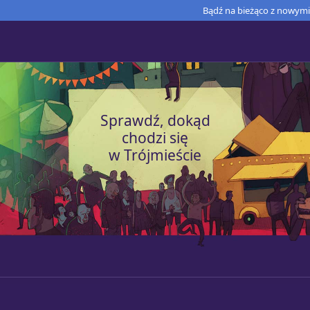
Bądź na bieżąco z nowymi 
Sprawdź, dokąd
chodzi się
w Trójmieście