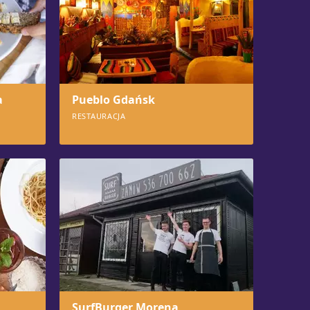
a
Pueblo Gdańsk
RESTAURACJA
1035
SurfBurger Morena