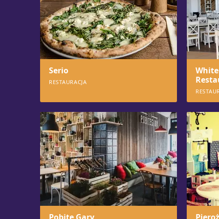
Serio
White
Resta
RESTAURACJA
RESTAU
1253
106
Pobite Gary
Piero