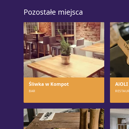
Pozostałe miejsca
Śliwka w Kompot
AïOLI
BAR
RESTAU
3514
145