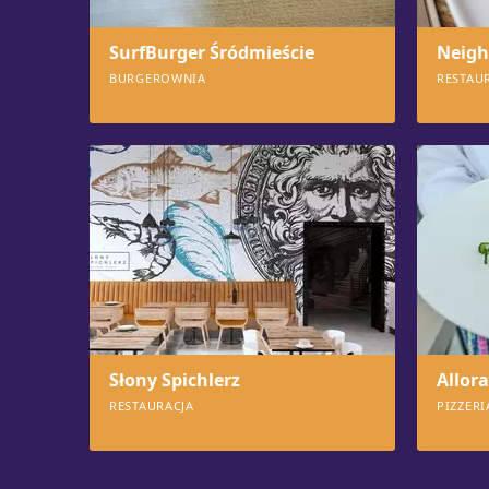
SurfBurger Śródmieście
Neigh
BURGEROWNIA
RESTAU
859
829
Słony Spichlerz
Allora
RESTAURACJA
PIZZERI
665
664