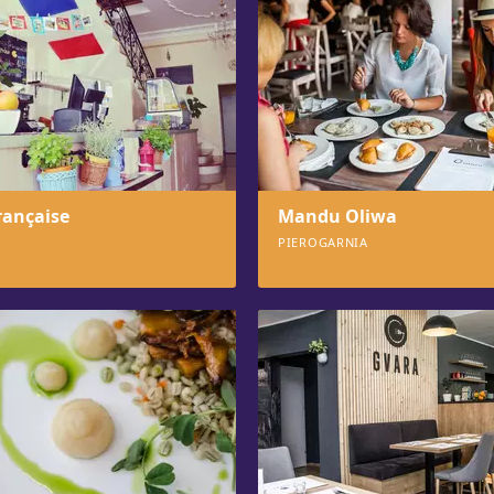
rançaise
Mandu Oliwa
PIEROGARNIA
2
904