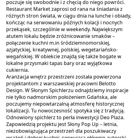
poczuje się swobodnie i z chęcią do niego powróci.
Restaurant Market zaprosi od rana na śniadania z
różnych stron świata, w ciągu dnia na lunche i obiady,
kończąc na serwowaniu późnych kolacji i nocnych
przekąsek, szczególnie w weekendy. Największym
atutem lokalu będzie zróżnicowanie smaków –
połączenie kuchni m.in śródziemnomorskiej,
azjatyckiej, kreatywnej, polskiej, wegetariańsko-
wegańskiej. W obiekcie znajdą się także bogate w
lokalne przysmaki tapas bary oraz wyjątkowa
cukiernia.
Aranżacja wnętrz przestrzeni została powierzona
projektantom z warszawskiej pracowni Belotto
Design. W Słonym Spichlerzu odnajdziemy inspiracje
nie tylko nadmorskim położeniem Gdańska, ale
poczujemy niepowtarzalną atmosferę historycznej
lokalizacji. Tu nowoczesność spotyka się z tradycją.
Odnowiony spichlerz to perła inwestycji Deo Plaza.
Zapowiedzią projektu jest Słony Pop Up – letnia,
niezobowiązująca przestrzeń dla poszukiwaczy
wrażeń i dobrej kuchni, serwująca głównie autorski