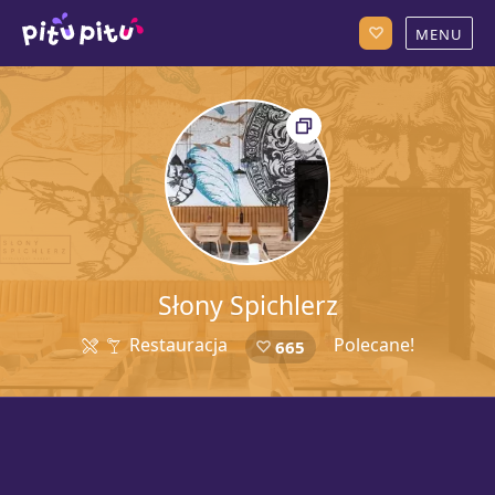
Słony Spichlerz
Restauracja
Polecane!
665
53