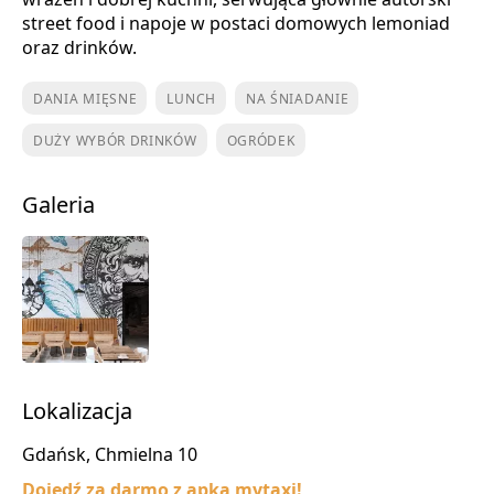
street food i napoje w postaci domowych lemoniad
oraz drinków.
DANIA MIĘSNE
LUNCH
NA ŚNIADANIE
DUŻY WYBÓR DRINKÓW
OGRÓDEK
Galeria
Lokalizacja
Gdańsk, Chmielna 10
Dojedź za darmo z apką mytaxi!