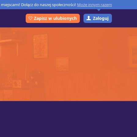
miejscami! Dołącz do naszej społeczności!
Może innym razem
Zaloguj