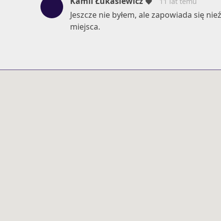
Kamil Łukasiewicz
11 lat temu
Jeszcze nie byłem, ale zapowiada się nie
miejsca.