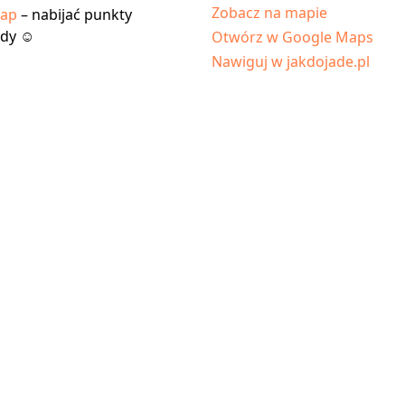
Zobacz na mapie
tap
– nabijać punkty
ody ☺
Otwórz w Google Maps
Nawiguj w jakdojade.pl