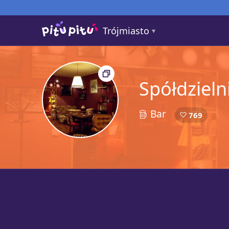
Trójmiasto
Spółdzieln
Bar
2
769