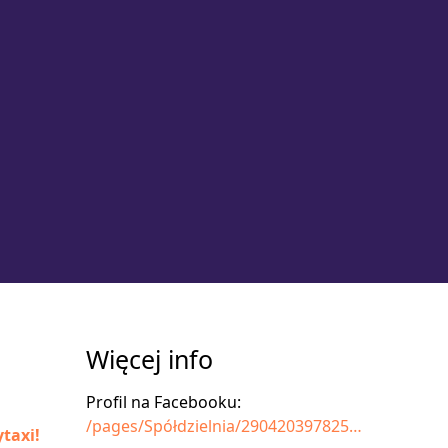
Więcej info
Profil na Facebooku:
/pages/Spółdzielnia/290420397825046
taxi!