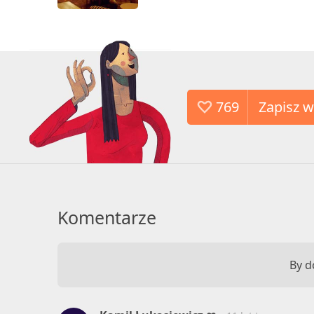
769
Komentarze
By d