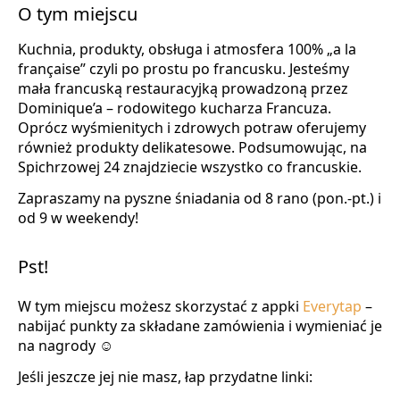
O tym miejscu
Kuchnia, produkty, obsługa i atmosfera 100% „a la
française” czyli po prostu po francusku. Jesteśmy
mała francuską restauracyjką prowadzoną przez
Dominique’a – rodowitego kucharza Francuza.
Oprócz wyśmienitych i zdrowych potraw oferujemy
również produkty delikatesowe. Podsumowując, na
Spichrzowej 24 znajdziecie wszystko co francuskie.
Zapraszamy na pyszne śniadania od 8 rano (pon.-pt.) i
od 9 w weekendy!
Pst!
W tym miejscu możesz skorzystać z appki
Everytap
–
nabijać punkty za składane zamówienia i wymieniać je
na nagrody ☺
Jeśli jeszcze jej nie masz, łap przydatne linki: