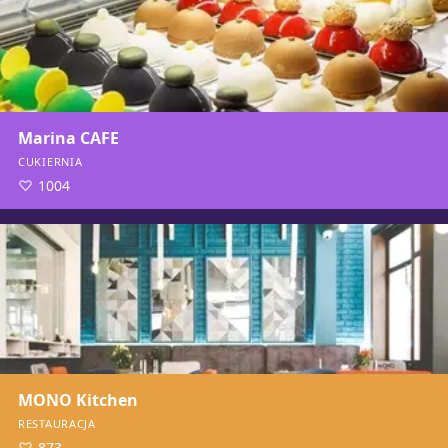
Marina CAFE
CUKIERNIA
1004
MONO Kitchen
RESTAURACJA
873