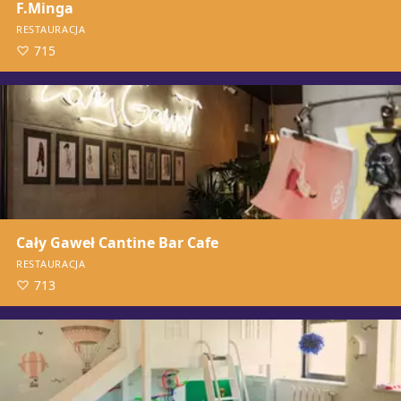
F.Minga
RESTAURACJA
715
Cały Gaweł Cantine Bar Cafe
RESTAURACJA
713