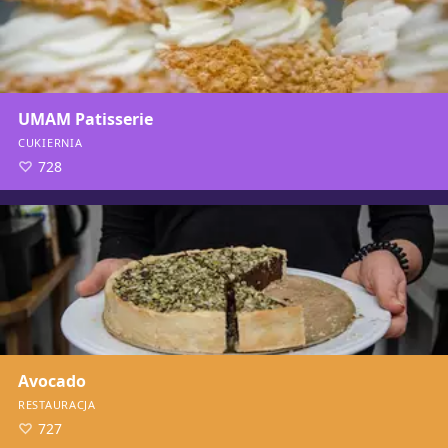
UMAM Patisserie
CUKIERNIA
728
Avocado
RESTAURACJA
727