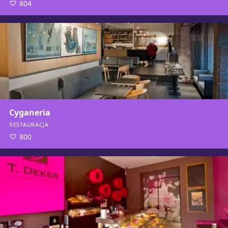
804
Cyganeria
RESTAURACJA
800