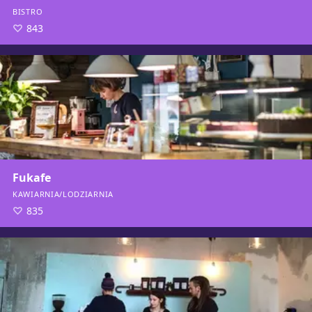
BISTRO
843
Fukafe
KAWIARNIA/LODZIARNIA
835