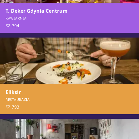
T. Deker Gdynia Centrum
KAWIARNIA
794
Eliksir
RESTAURACJA
793