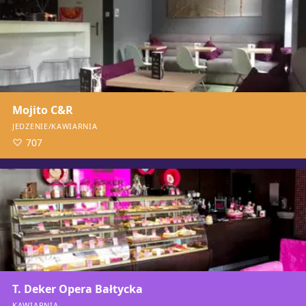
Mojito C&R
JEDZENIE/KAWIARNIA
707
T. Deker Opera Bałtycka
KAWIARNIA