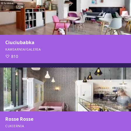
Ciuciubabka
KAWIARNIA/GALERIA
810
Rosse Rosse
CUKIERNIA