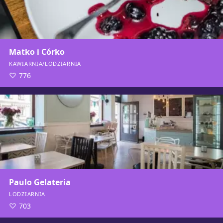
Matko i Córko
KAWIARNIA/LODZIARNIA
776
Paulo Gelateria
LODZIARNIA
703