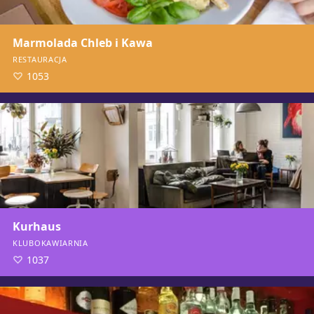
Marmolada Chleb i Kawa
RESTAURACJA
1053
Kurhaus
KLUBOKAWIARNIA
1037