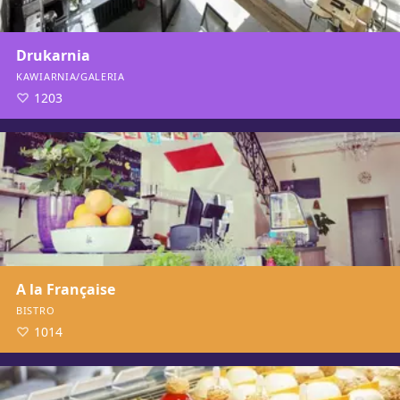
Drukarnia
KAWIARNIA/GALERIA
1203
A la Française
BISTRO
1014