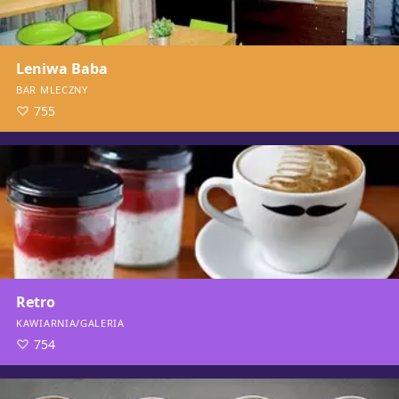
Leniwa Baba
BAR MLECZNY
755
Retro
KAWIARNIA/GALERIA
754