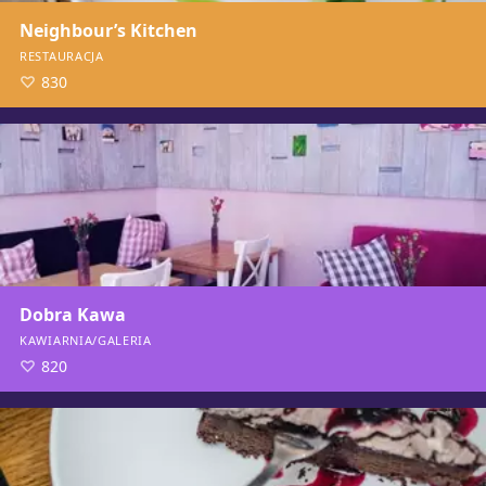
Neighbour’s Kitchen
RESTAURACJA
830
Dobra Kawa
KAWIARNIA/GALERIA
820