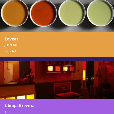
Loveat
JEDZENIE
749
Uboga Krewna
BAR