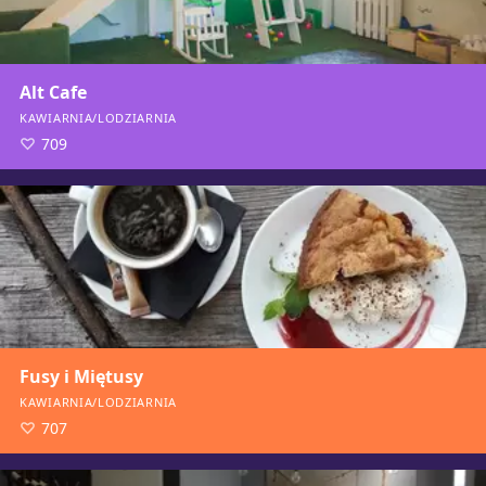
Alt Cafe
KAWIARNIA/LODZIARNIA
709
Fusy i Miętusy
KAWIARNIA/LODZIARNIA
707