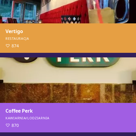
Vertigo
RESTAURACJA
874
Coffee Perk
KAWIARNIA/LODZIARNIA
870