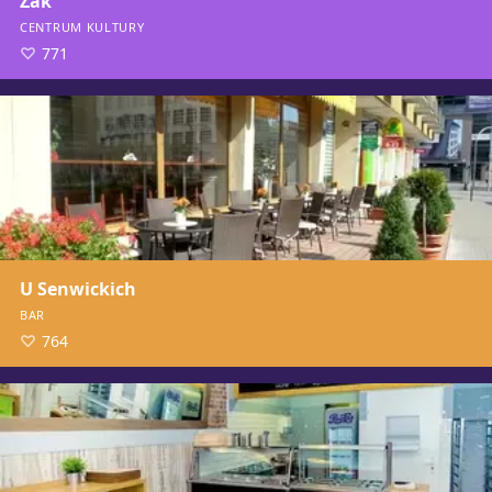
Żak
CENTRUM KULTURY
771
U Senwickich
BAR
764