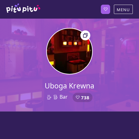
Uboga Krewna
Bar
738
42