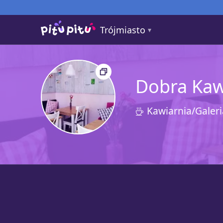
Trójmiasto
Dobra Ka
Kawiarnia/Galeri
4