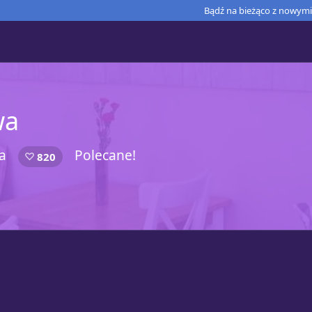
Bądź na bieżąco z nowymi 
wa
a
Polecane!
820