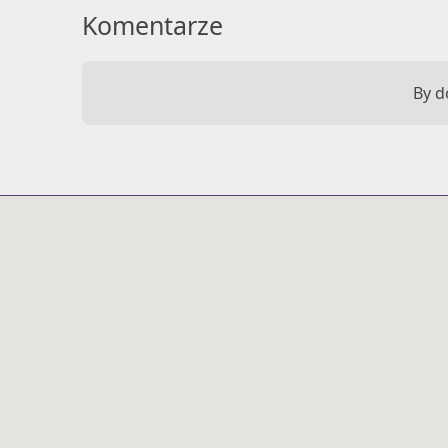
Komentarze
By d