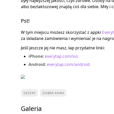
były najwyższej jakości, czyli zdrowe. Osoby na 
albo bezlaktozowej znajdą coś dla siebie. Miły i c
Pst!
W tym miejscu możesz skorzystać z appki
Every
za składane zamówienia i wymieniać je na nagr
Jeśli jeszcze jej nie masz, łap przydatne linki:
iPhone
:
everytap.com/ios
Android
:
everytap.com/android
DESERY
DOBRA KAWA
Galeria