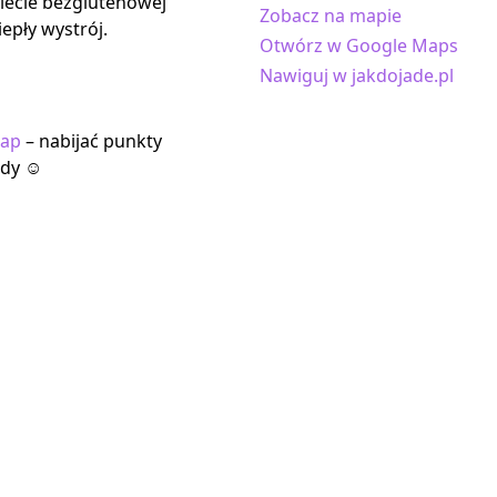
diecie bezglutenowej
Zobacz na mapie
iepły wystrój.
Otwórz w Google Maps
Nawiguj w jakdojade.pl
tap
– nabijać punkty
ody ☺