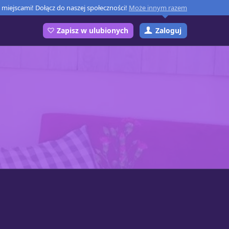
miejscami! Dołącz do naszej społeczności!
Może innym razem
Zaloguj