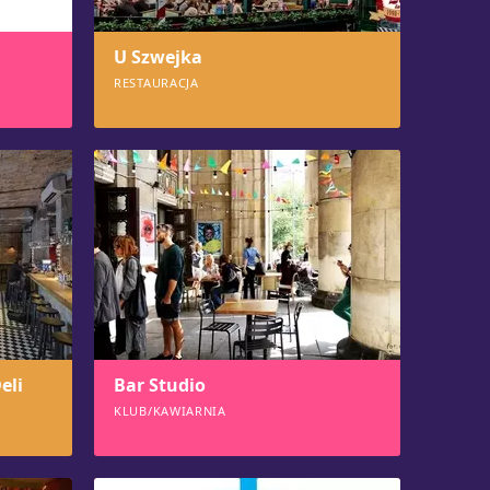
U Szwejka
RESTAURACJA
1306
eli
Bar Studio
KLUB/KAWIARNIA
1257