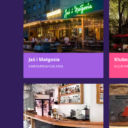
Jaś i Małgosia
Klubo
KAWIARNIA/GALERIA
KLUB/K
842
833