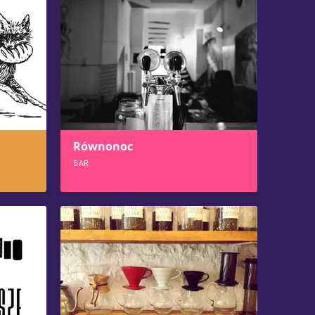
Równonoc
BAR
813