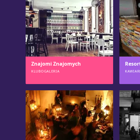
Znajomi Znajomych
Resor
KLUBOGALERIA
KAWIAR
1155
102