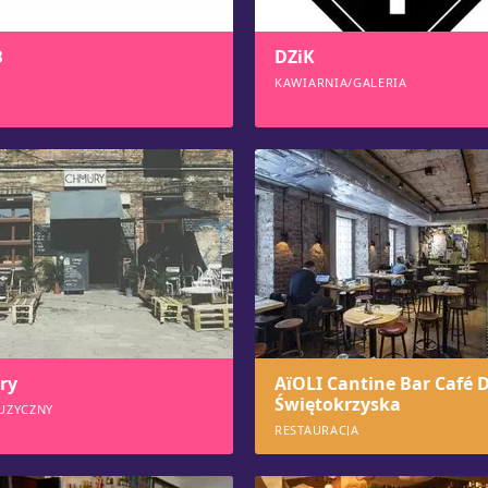
B
DZiK
KAWIARNIA/GALERIA
9
1361
ry
AïOLI Cantine Bar Café D
Świętokrzyska
UZYCZNY
RESTAURACJA
2
1271