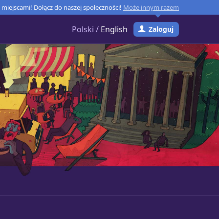
miejscami! Dołącz do naszej społeczności!
Może innym razem
Polski /
English
Zaloguj