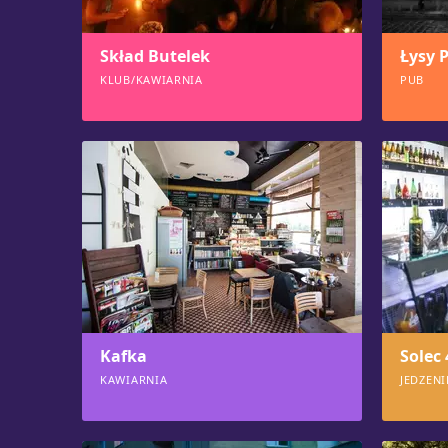
Skład Butelek
Łysy 
KLUB/KAWIARNIA
PUB
949
946
Kafka
Solec 
KAWIARNIA
JEDZEN
898
889