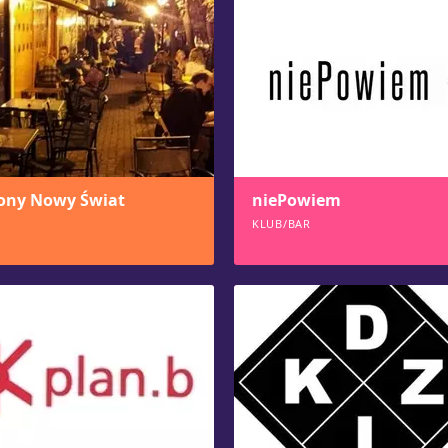
ony Nowy Świat
niePowiem
KLUB/BAR
3
1634