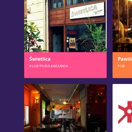
Świetlica
Pawil
KLUB/PUB/KAWIARNIA
PUB
1940
189