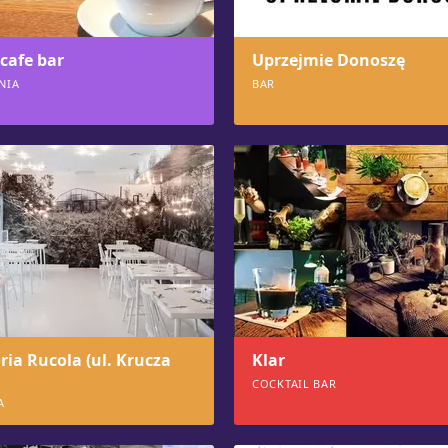
cafe bar
Uprzejmie Donoszę
NIA
BAR
772
ria Rucola (ul. Krucza
Klar
COCKTAIL BAR
A
751