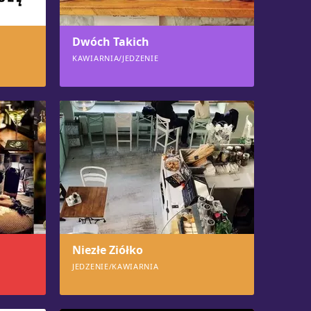
Dwóch Takich
KAWIARNIA/JEDZENIE
767
Niezłe Ziółko
JEDZENIE/KAWIARNIA
746