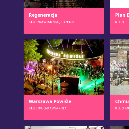
Regeneracja
Plan 
KLUB/KAWIARNIA/JEDZENIE
KLUB
1403
136
Warszawa Powiśle
Chmu
KLUB/PUB/KAWIARNIA
KLUB M
1285
127