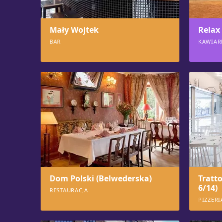
Mały Wojtek
Relax 
BAR
KAWIAR
793
780
Dom Polski (Belwederska)
Tratto
6/14)
RESTAURACJA
PIZZERI
766
753