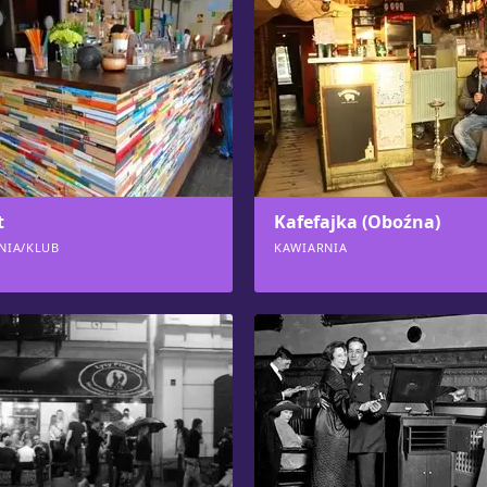
t
Kafefajka (Oboźna)
NIA/KLUB
KAWIARNIA
6
997