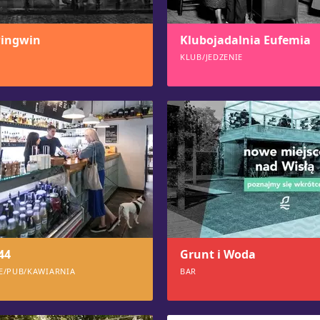
Pingwin
Klubojadalnia Eufemia
KLUB/JEDZENIE
927
44
Grunt i Woda
IE/PUB/KAWIARNIA
BAR
883