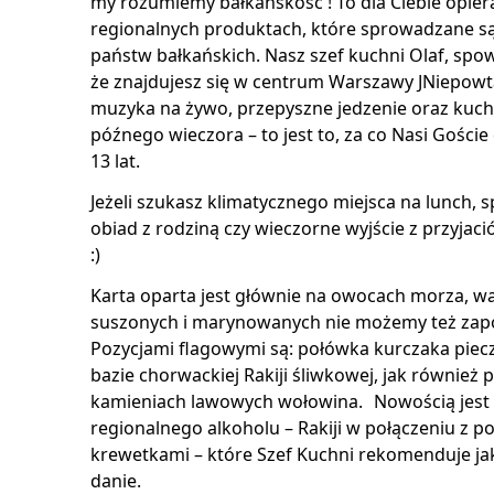
my rozumiemy bałkańskość ! To dla Ciebie opier
regionalnych produktach, które sprowadzane s
państw bałkańskich. Nasz szef kuchni Olaf, spo
że znajdujesz się w centrum Warszawy JNiepowta
muzyka na żywo, przepyszne jedzenie oraz kuch
późnego wieczora – to jest to, za co Nasi Goście
13 lat.
Jeżeli szukasz klimatycznego miejsca na lunch, 
obiad z rodziną czy wieczorne wyjście z przyjació
:)
Karta oparta jest głównie na owocach morza, w
suszonych i marynowanych nie możemy też zapo
Pozycjami flagowymi są: połówka kurczaka pie
bazie chorwackiej Rakiji śliwkowej, jak również
kamieniach lawowych wołowina. Nowością jest
regionalnego alkoholu – Rakiji w połączeniu z 
krewetkami – które Szef Kuchni rekomenduje ja
danie.