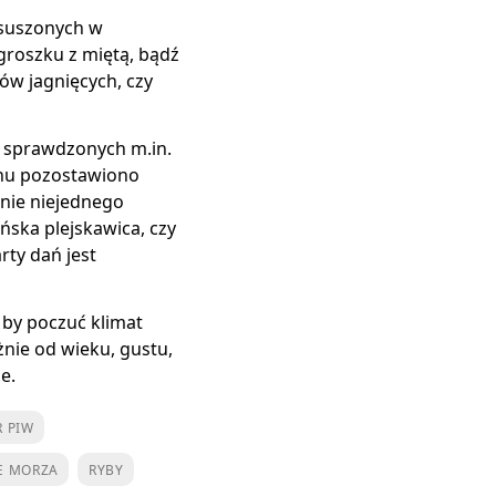
suszonych w
roszku z miętą, bądź
w jagnięcych, czy
d sprawdzonych m.in.
nu pozostawiono
enie niejednego
ńska plejskawica, czy
ty dań jest
 by poczuć klimat
nie od wieku, gustu,
e.
 PIW
E MORZA
RYBY