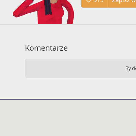
Komentarze
By d