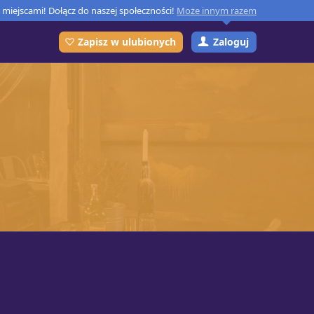
miejscami! Dołącz do naszej społeczności!
Może innym razem
Zaloguj