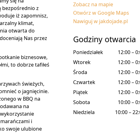
amy się na
Zobacz na mapie
ą bezpośrednio z
Otwórz w Google Maps
woduje iż zapomnisz,
Nawiguj w jakdojade.pl
rzalny klimat,
nia otwarta do
Godziny otwarcia
 doceniają Nas przez
Poniedziałek
12:00 – 0
spotkanie biznesowe,
Wtorek
12:00 – 0
łmi, to dobrze tafiłeś
Środa
12:00 – 0
Czwartek
12:00 – 0
arzywach świeżych,
mnieć o jagnięcinie.
Piątek
12:00 – 0
czonego w BBQ na
Sobota
10:00 – 0
 podawana na
Niedziela
10:00 – 22
 wykorzystanie
pomarańczami i
ko swoje ulubione