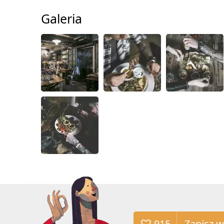
Galeria
915