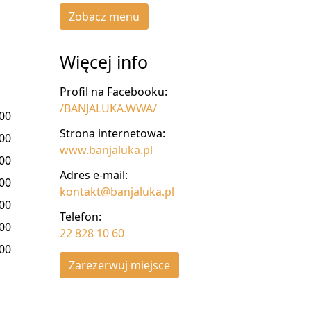
Zobacz menu
Więcej info
Profil na Facebooku:
/BANJALUKA.WWA/
:00
Strona internetowa:
:00
www.banjaluka.pl
:00
Adres e-mail:
:00
kontakt@banjaluka.pl
:00
Telefon:
:00
22 828 10 60
:00
Zarezerwuj miejsce