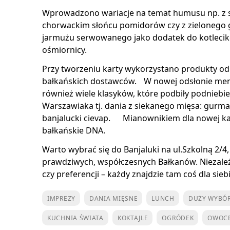
Wprowadzono wariacje na temat humusu np. z 
chorwackim słońcu pomidorów czy z zielonego g
jarmużu serwowanego jako dodatek do kotlecikó
ośmiornicy.
Przy tworzeniu karty wykorzystano produkty o
bałkańskich dostawców. W nowej odsłonie me
również wiele klasyków, które podbiły podniebi
Warszawiaka tj. dania z siekanego mięsa: gurma
banjalucki cievap. Mianownikiem dla nowej kar
bałkańskie DNA.
Warto wybrać się do Banjaluki na ul.Szkolną 2/4,
prawdziwych, współczesnych Bałkanów. Niezależ
czy preferencji – każdy znajdzie tam coś dla siebi
IMPREZY
DANIA MIĘSNE
LUNCH
DUŻY WYBÓR
KUCHNIA ŚWIATA
KOKTAJLE
OGRÓDEK
OWOC