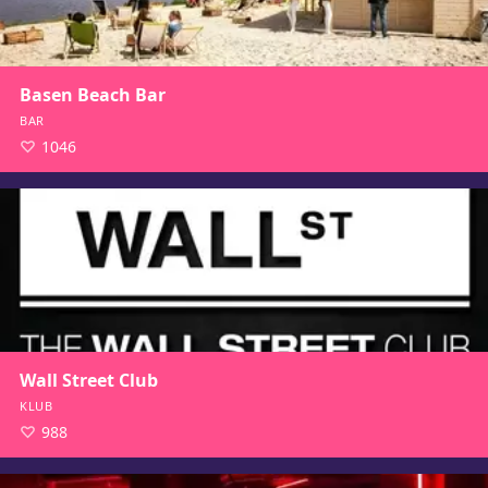
Basen Beach Bar
BAR
1046
Wall Street Club
KLUB
988