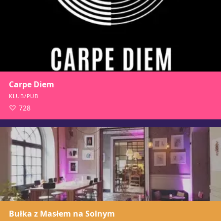
Carpe Diem
KLUB/PUB
728
Bułka z Masłem na Solnym