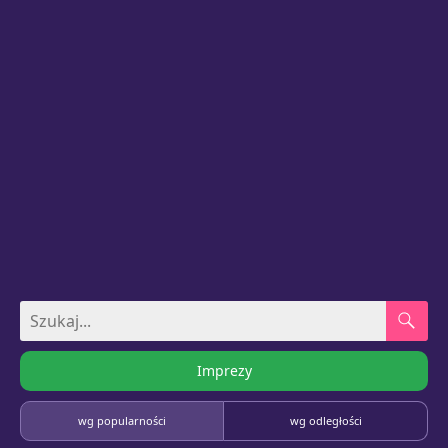
Imprezy
wg popularności
wg odległości