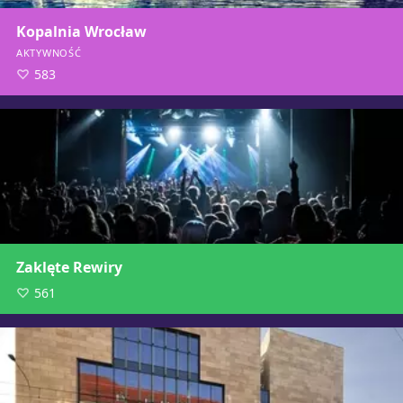
Kopalnia Wrocław
AKTYWNOŚĆ
583
Zaklęte Rewiry
561