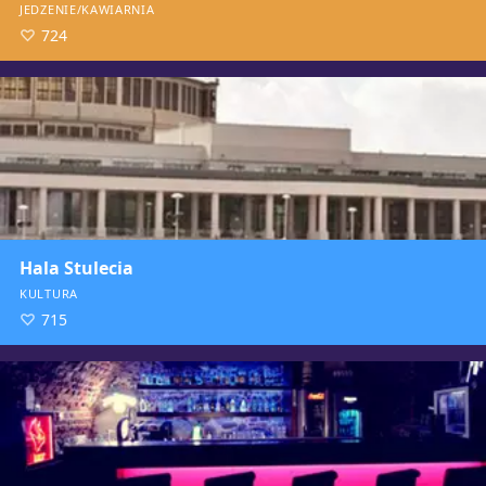
JEDZENIE/KAWIARNIA
724
Hala Stulecia
KULTURA
715