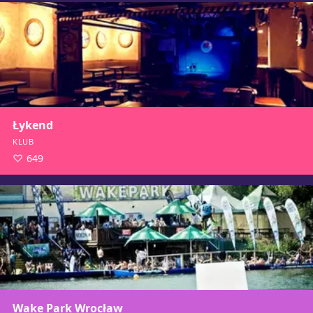
Łykend
KLUB
649
Wake Park Wrocław