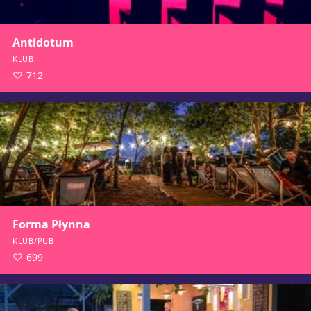
Antidotum
KLUB
712
Forma Płynna
KLUB/PUB
699