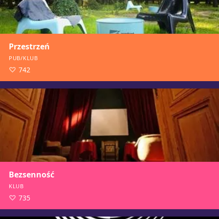
Przestrzeń
PUB/KLUB
742
Bezsenność
KLUB
735