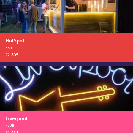
HotSpot
BAR
695
Liverpool
KLUB
688