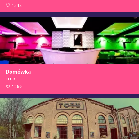
1348
Domówka
KLUB
1269