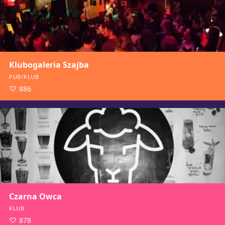
Klubogaleria Szajba
PUB/KLUB
886
Czarna Owca
KLUB
878