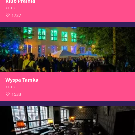
Klub Pralnia
KLUB
1727
Wyspa Tamka
KLUB
1533