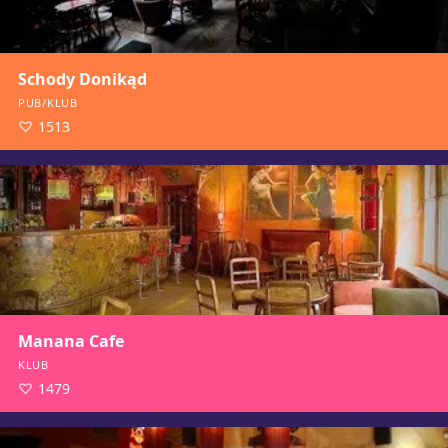
Schody Donikąd
PUB/KLUB
1513
Manana Cafe
KLUB
1479