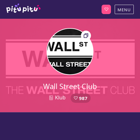
Wall Street Club
Klub
987
1