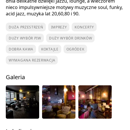
dnia delikatne dźwięki jazzu, lounge, a wieczorem
nieco impulsywniejsze motywy muzyczne soul, funky,
acid jazz, muzyka lat 20,60,80 i 90.
DUŻA PRZESTRZEŃ
IMPREZY
KONCERTY
DUŻY WYBÓR PIW
DUŻY WYBÓR DRINKÓW
DOBRA KAWA
KOKTAJLE
OGRÓDEK
WYMAGANA REZERWACJA
Galeria