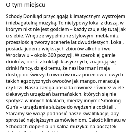
O tym miejscu
Schody Donikąd przyciągają klimatycznym wystrojem
i niebagatelną muzyką. To nietypowy lokal z duszą, w
którym nikt nie jest gościem – każdy czuje się tutaj jak
u siebie. Wnętrze wypełnione stylowymi meblami z
przeszłością tworzy scenerię lat dwudziestych. Lokal,
posiada jeden z większych zbiorów alkoholi we
Wrocławiu – około 300 pozycji. W szerokiej gamie
drinków, oprócz koktajli klasycznych, znajdują się
drinki fancy, dzięki temu, że nasi barmani mają
dostęp do świeżych owoców oraz puree owocowych
takich egzotycznych owoców jak mango, maracuja
czy liczi. Nasza załoga posiada również również wiele
ciekawych urządzeń barmańskich, których się nie
spotyka w innych lokalach, między innymi: Smoking
Gun’a – urządzenie służące do wędzenia cocktaili.
Staramy się wciąż podnosić nasze kwalifikacje, aby
sprostać najcięższym zamówieniom. Całość klimatu w
Schodach dopełnia unikalna muzyka: na początek