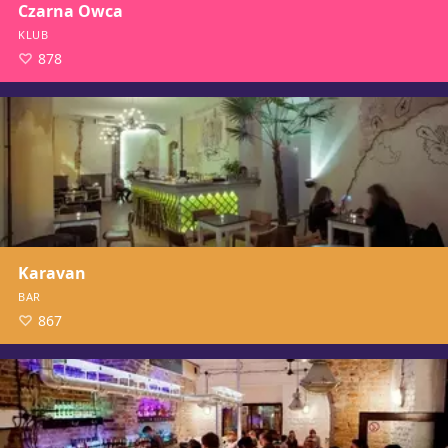
Czarna Owca
KLUB
878
Karavan
BAR
867