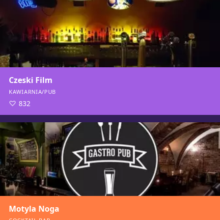
Czeski Film
KAWIARNIA/PUB
832
Motyla Noga