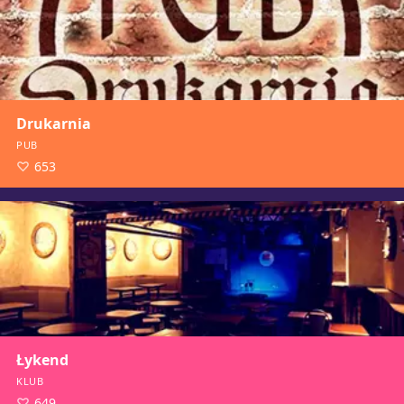
Drukarnia
PUB
653
Łykend
KLUB
649