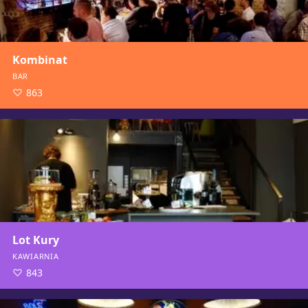
Kombinat
BAR
863
Lot Kury
KAWIARNIA
843