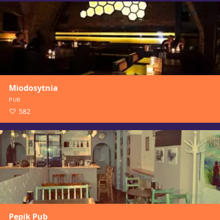
Miodosytnia
PUB
582
Pepik Pub