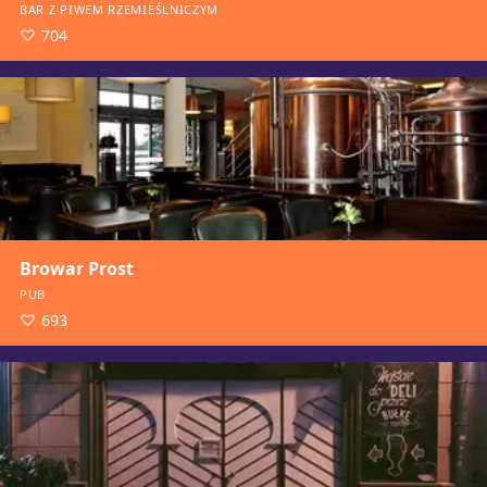
BAR Z PIWEM RZEMIEŚLNICZYM
704
Browar Prost
PUB
693