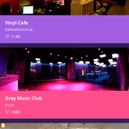
Vinyl Cafe
KAWIARNIA/PUB
1140
Grey Music Club
KLUB
1088