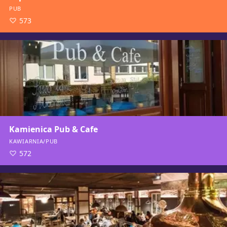
PUB
573
Kamienica Pub & Cafe
KAWIARNIA/PUB
572