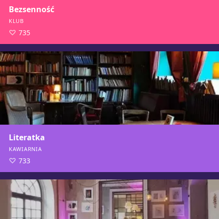
Bezsenność
KLUB
735
Literatka
KAWIARNIA
733