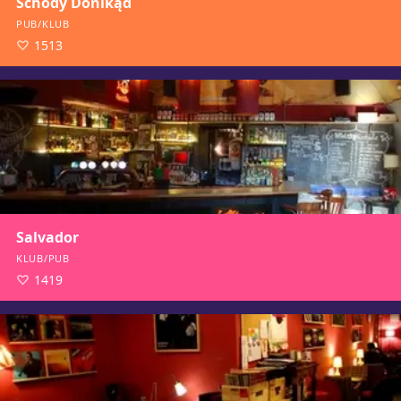
Schody Donikąd
PUB/KLUB
1513
Salvador
KLUB/PUB
1419