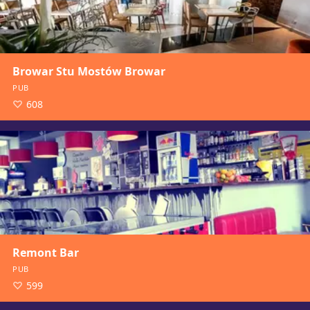
Browar Stu Mostów Browar
PUB
608
Remont Bar
PUB
599