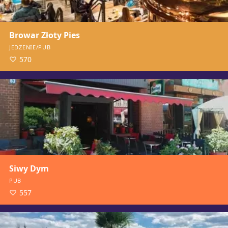
Browar Złoty Pies
JEDZENIE/PUB
570
Siwy Dym
PUB
557