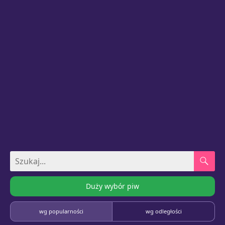
Duży wybór piw
wg popularności
wg odległości