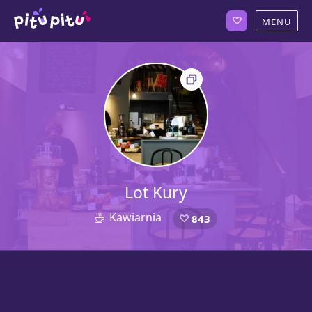
Lot Kury
Kawiarnia
843
4