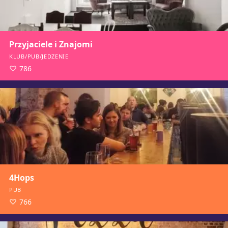
Przyjaciele i Znajomi
KLUB/PUB/JEDZENIE
786
4Hops
PUB
766