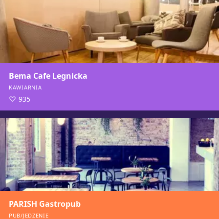
Bema Cafe Legnicka
KAWIARNIA
935
PARISH Gastropub
PUB/JEDZENIE