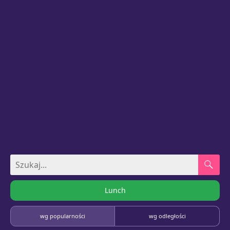
Lunch
wg popularności
wg odległości