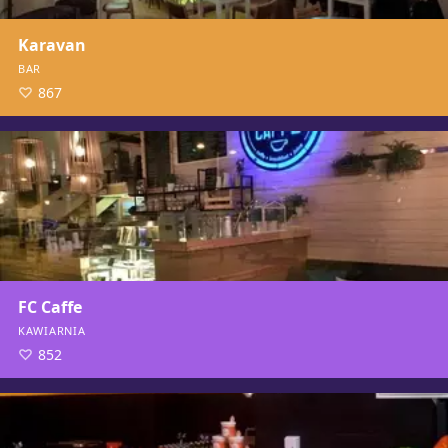
Karavan
BAR
867
FC Caffe
KAWIARNIA
852