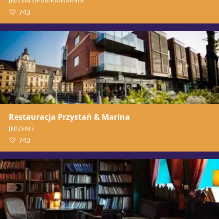
JEDZENIE/PUB/KAWIARNIA
743
Restauracja Przystań & Marina
JEDZENIE
743