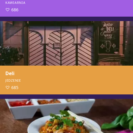
KAWIARNIA
686
Deli
JEDZENIE
685