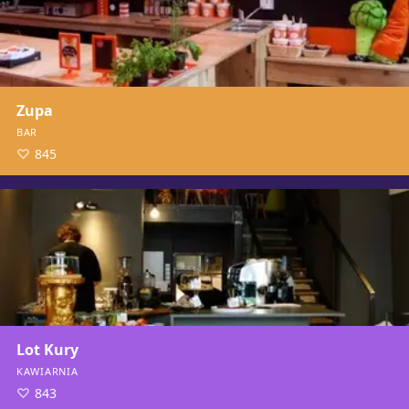
Zupa
BAR
845
Lot Kury
KAWIARNIA
843