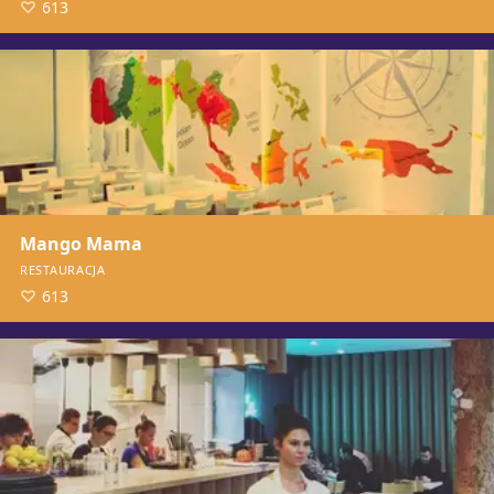
613
Mango Mama
RESTAURACJA
613