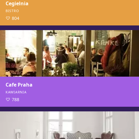
Cegielnia
BISTRO
804
Cafe Praha
KAWIARNIA
788