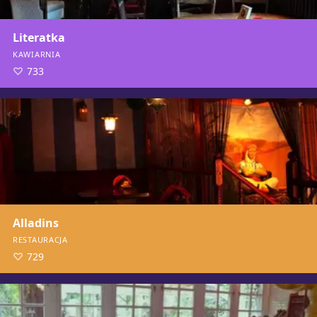
Literatka
KAWIARNIA
733
Alladins
RESTAURACJA
729