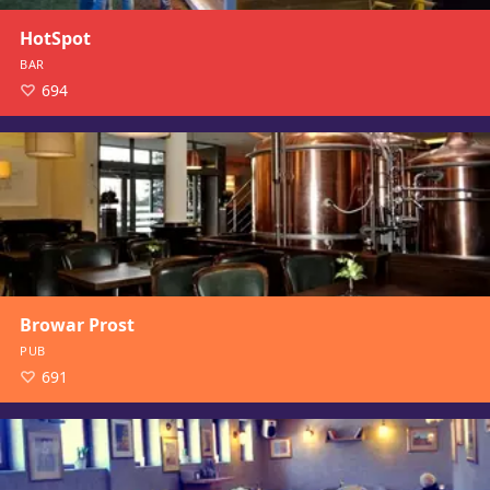
HotSpot
BAR
694
Browar Prost
PUB
691