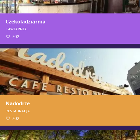
Czekoladziarnia
KAWIARNIA
702
Nadodrze
RESTAURACJA
702