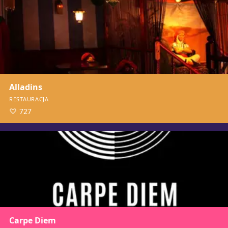
Alladins
RESTAURACJA
727
Carpe Diem