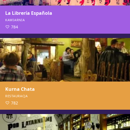
La Librería Española
KAWIARNIA
784
Kurna Chata
RESTAURACJA
782