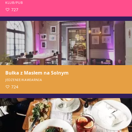
KLUB/PUB
727
Bułka z Masłem na Solnym
JEDZENIE/KAWIARNIA
724