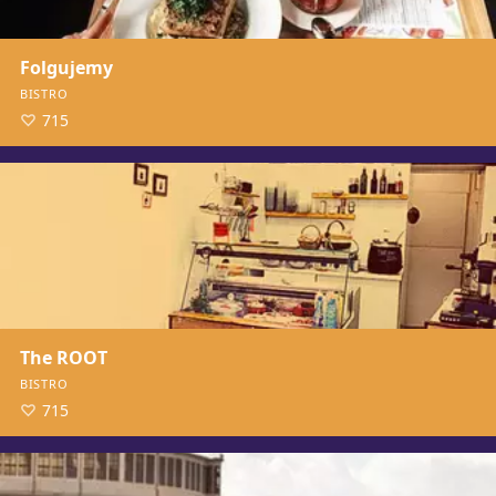
Folgujemy
BISTRO
715
The ROOT
BISTRO
715