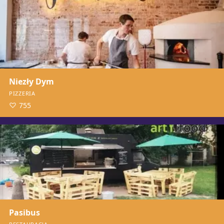
Niezły Dym
PIZZERIA
755
Pasibus