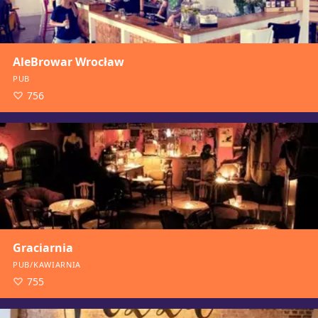
AleBrowar Wrocław
PUB
756
Graciarnia
PUB/KAWIARNIA
755