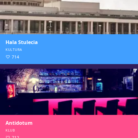
Hala Stulecia
KULTURA
714
Antidotum
KLUB
712