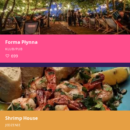
Forma Płynna
KLUB/PUB
699
Shrimp House
JEDZENIE