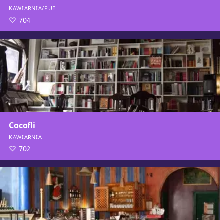
KAWIARNIA/PUB
704
Cocofli
KAWIARNIA
702