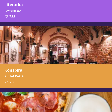
Literatka
KAWIARNIA
733
Konspira
RESTAURACJA
730