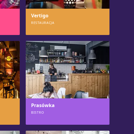
Vertigo
RESTAURACJA
874
Prasówka
BISTRO
843