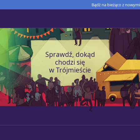
Bądź na bieżąco z nowymi 
Sprawdź, dokąd
chodzi się
w Trójmieście