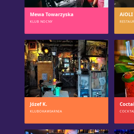
Mewa Towarzyska
AïOLI
KLUB NOCNY
RESTAU
2317
146
Józef K.
Cocta
KLUBOKAWIARNIA
COCKTA
1082
106