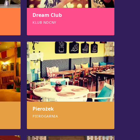
Dream Club
KLUB NOCNY
1094
Pierożek
PIEROGARNIA
1028