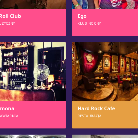
Roll Club
Ego
UZYCZNY
KLUB NOCNY
896
emona
Hard Rock Cafe
AWIARNIA
RESTAURACJA
851