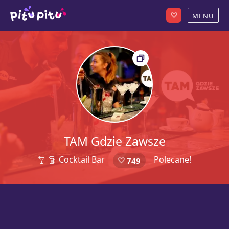
TAM Gdzie Zawsze
Cocktail Bar
Polecane!
749
32