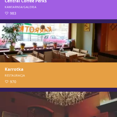
Central Coffee Perks
KAWIARNIA/GALERIA
983
Karrotka
RESTAURACJA
970