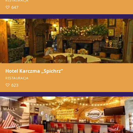
RESTAURACJA
647
Hotel Karczma „Spichrz”
RESTAURACJA
623