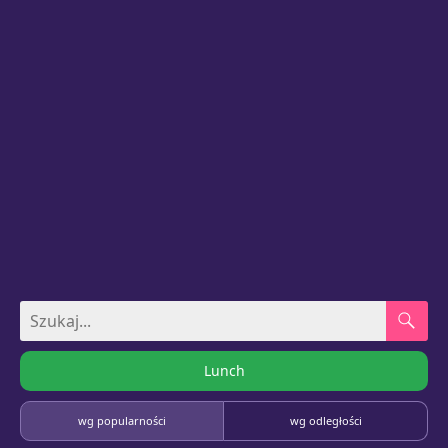
Lunch
wg popularności
wg odległości