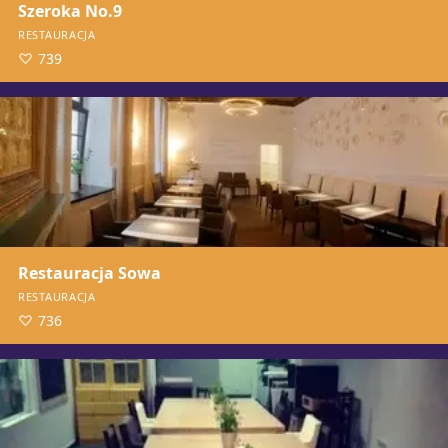
Szeroka No.9
RESTAURACJA
739
Restauracja Sowa
RESTAURACJA
736