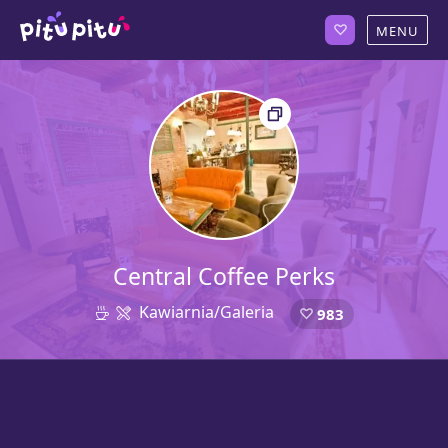
Central Coffee Perks
Kawiarnia/Galeria
983
45