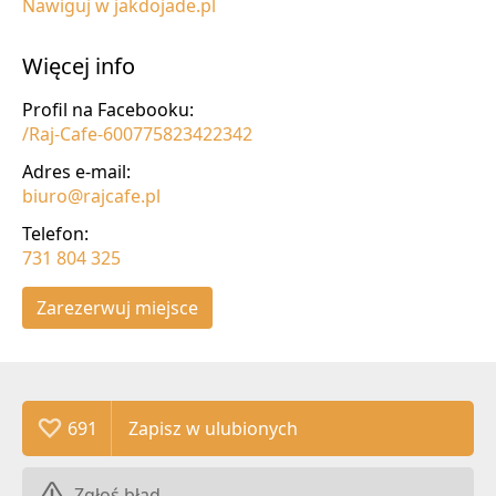
Nawiguj w jakdojade.pl
Więcej info
Profil na Facebooku:
/Raj-Cafe-600775823422342
Adres e-mail:
biuro@rajcafe.pl
Telefon:
731 804 325
Zarezerwuj miejsce
691
Zgłoś błąd