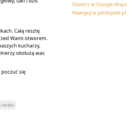
owy, taki i dziś
Otwórz w Google Maps
Nawiguj w jakdojade.pl
kach. Całą resztę
 przed Wami otworem.
naszych kucharzy,
elnerzy obsłużą was
 poczuć się
A KAWA