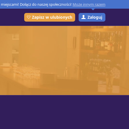
miejscami! Dołącz do naszej społeczności!
Może innym razem
Zaloguj