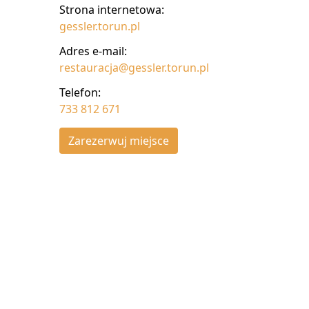
Strona internetowa:
gessler.torun.pl
Adres e-mail:
restauracja@gessler.torun.pl
Telefon:
733 812 671
Zarezerwuj miejsce