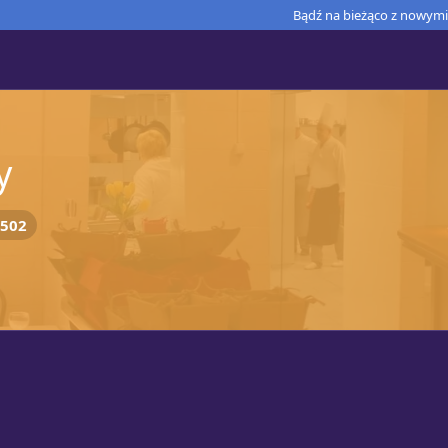
Bądź na bieżąco z nowymi 
y
502