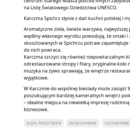
centrum Starego Miasta pośród innych zabytkó
na Listę Światowego Dziedzictwa UNESCO.
Karczma Spichrz słynie z dań kuchni polskiej i my
Aromatyczne zioła, świeże warzywa, najwyższej j
wędliny własnego wyrobu powodują, że smaki i
skosztowanych w Spichrzu potraw zapamiętuje si
do nich powraca.
Karczma szczyci się również niepowtarzalnym k
odrestaurowane stropy i filary, oryginalne koło
muzyka na żywo sprawiają, że wnętrze restauracji
wyjątkowe.
W Karczmie do wspólnej biesiady może zasiąść 
poszukującym bardziej kameralnych wnętrz pol
– idealne miejsca na niewielką imprezę rodzinną
biznesowe.
DUŻA PRZESTRZEŃ
EKSKLUZYWNIE
LEGENDARNE