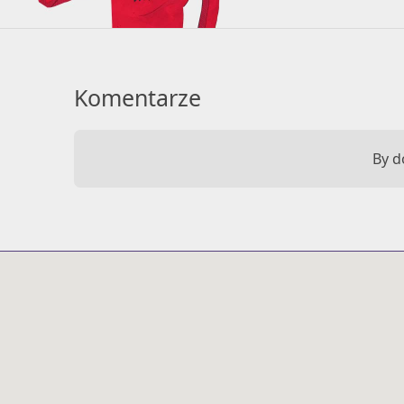
Komentarze
By d