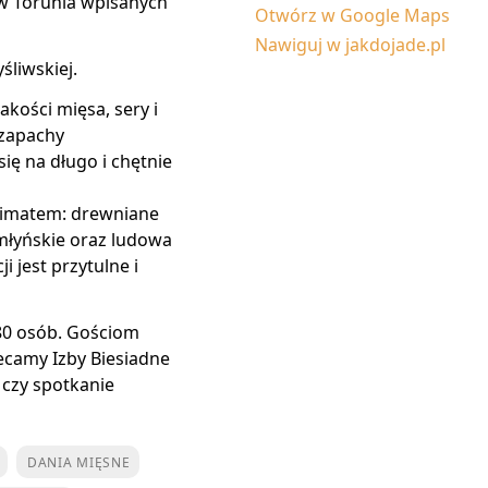
w Torunia wpisanych
Otwórz w Google Maps
Nawiguj w jakdojade.pl
śliwskiej.
akości mięsa, sery i
 zapachy
ę na długo i chętnie
limatem: drewniane
 młyńskie oraz ludowa
 jest przytulne i
80 osób. Gościom
ecamy Izby Biesiadne
 czy spotkanie
DANIA MIĘSNE