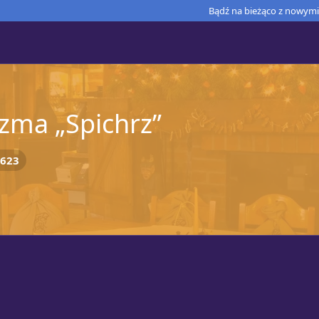
Bądź na bieżąco z nowymi 
zma „Spichrz”
623