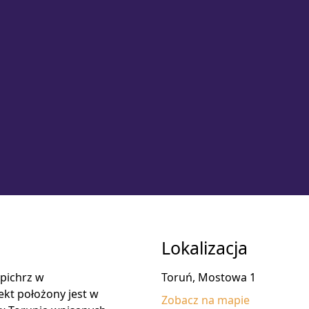
Lokalizacja
pichrz w
Toruń, Mostowa 1
ekt położony jest w
Zobacz na mapie