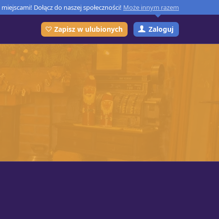
miejscami! Dołącz do naszej społeczności!
Może innym razem
Zaloguj