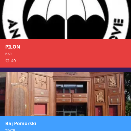
PILON
BAR
491
Baj Pomorski
TEATR