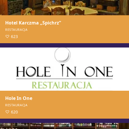
Hotel Karczma „Spichrz”
RESTAURACJA
623
Hole In One
RESTAURACJA
620