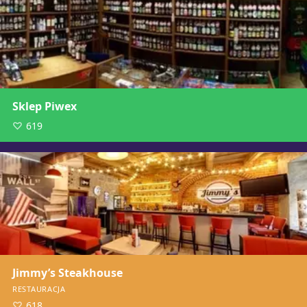
Sklep Piwex
619
Jimmy’s Steakhouse
RESTAURACJA
618