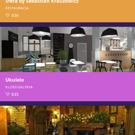
Sfera by Sebastian Krauzowicz
RESTAURACJA
636
Ukulele
KLUBOGALERIA
635