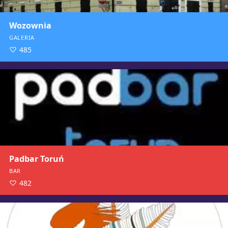
Wozownia
GALERIA
485
Padbar Toruń
BAR
482