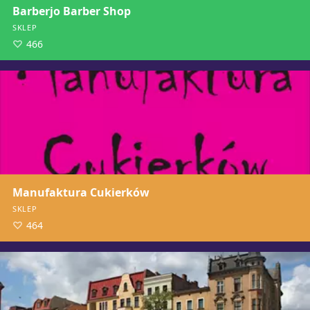
Barberjo Barber Shop
SKLEP
466
Manufaktura Cukierków
SKLEP
464