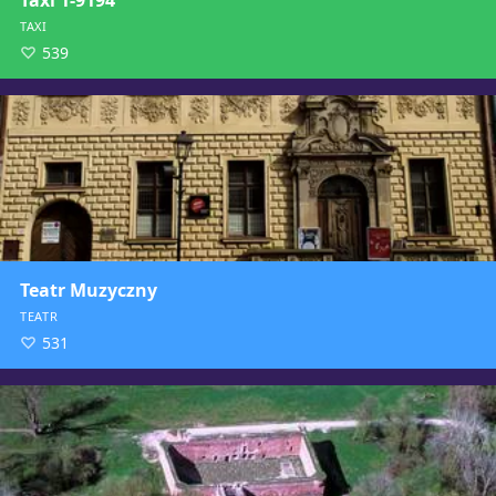
Taxi 1-9194
TAXI
539
Teatr Muzyczny
TEATR
531