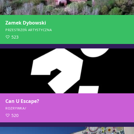
Zamek Dybowski
PRZESTRZEŃ ARTYSTYCZNA
523
Can U Escape?
ROZRYWKA/
520