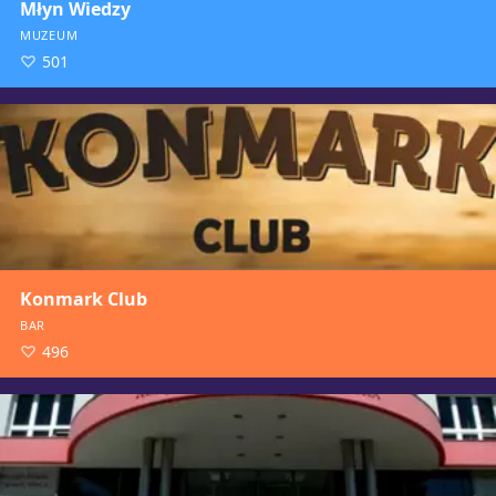
Młyn Wiedzy
MUZEUM
501
Konmark Club
BAR
496