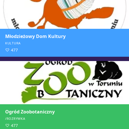
Młodzieżowy Dom Kultury
KULTURA
477
Ogród Zoobotaniczny
/ROZRYWKA
477