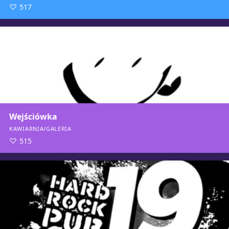
517
Wejściówka
KAWIARNIA/GALERIA
515