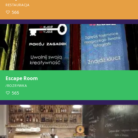
RESTAURACJA
566
Escape Room
/ROZRYWKA
565