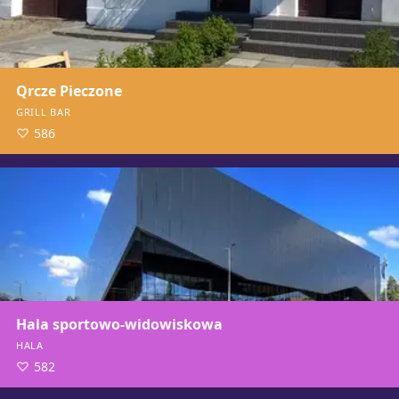
Qrcze Pieczone
GRILL BAR
586
Hala sportowo-widowiskowa
HALA
582