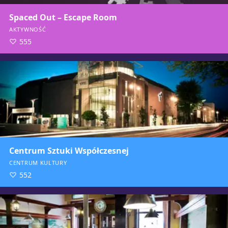
Spaced Out – Escape Room
AKTYWNOŚĆ
555
Centrum Sztuki Współczesnej
CENTRUM KULTURY
552