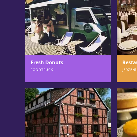
Fresh Donuts
Resta
FOODTRUCK
JEDZENI
751
747