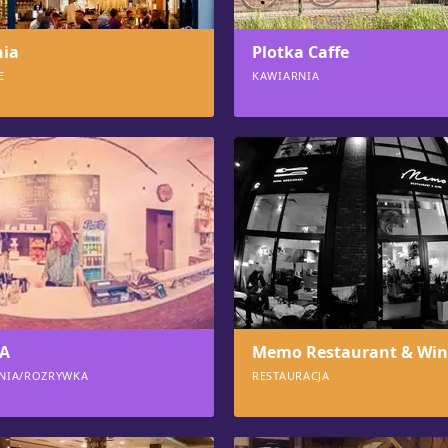
ia
Plotka Caffe
E
KAWIARNIA
818
FA
Memo Restaurant & Win
NIA/ROZRYWKA
RESTAURACJA
770