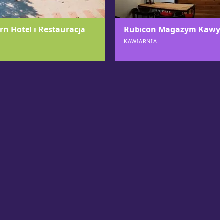
rn Hotel i Restauracja
Rubicon Magazym Kawy
KAWIARNIA
530