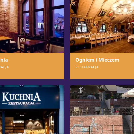
rnia
Ogniem i Mieczem
RACJA
RESTAURACJA
1
896