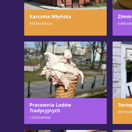
Karczma Młyńska
Zimme
RESTAURACJA
KAWIAR
613
612
Pracownia Lodów
Tente
Tradycyjnych
RESTAU
LODZIARNIA
581
572