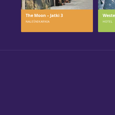
The Moon – Jatki 3
Weste
NALEŚNIKARNIA
HOTEL
547
544