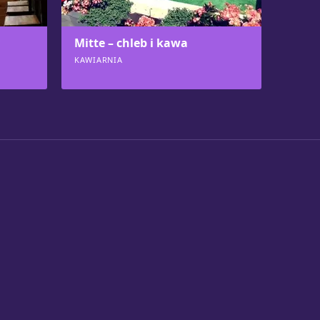
Mitte – chleb i kawa
KAWIARNIA
520