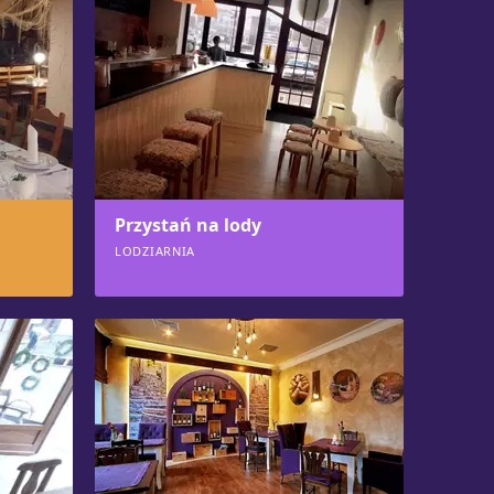
Przystań na lody
LODZIARNIA
618