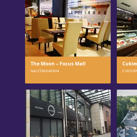
The Moon – Focus Mall
Cukie
NALEŚNIKARNIA
CUKIER
562
553