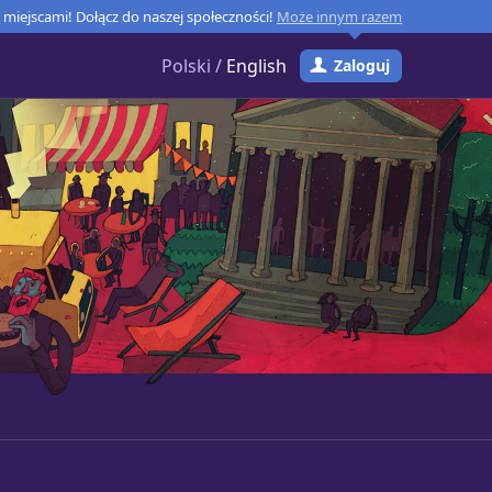
miejscami! Dołącz do naszej społeczności!
Może innym razem
Polski /
English
Zaloguj