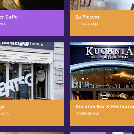
r Caffe
Za Piecem
NIA
RESTAURACJA
603
go
Kuchnia Bar & Restaura
RACJA
JEDZENIE/BAR
566