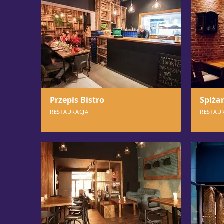
Przepis Bistro
Spiża
RESTAURACJA
RESTAU
1080
105