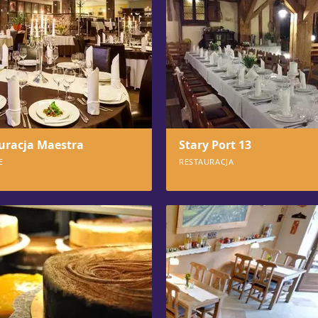
uracja Maestra
Stary Port 13
E
RESTAURACJA
664