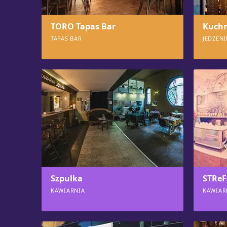
TORO Tapas Bar
Kuchn
TAPAS BAR
JEDZENI
845
839
Szpulka
STRe
KAWIARNIA
KAWIAR
783
774