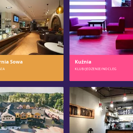
rnia Sowa
Kuźnia
NIA
KLUB/JEDZENIE/NOCLEG
553