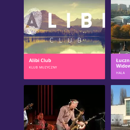
Alibi Club
Łuczn
Wido
KLUB MUZYCZNY
HALA
547
546