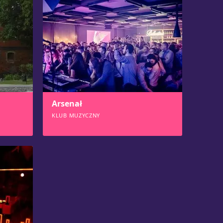
Arsenał
KLUB MUZYCZNY
534