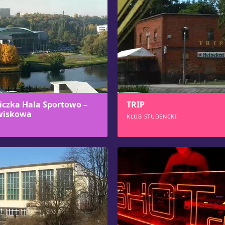
iczka Hala Sportowo –
TRIP
wiskowa
KLUB STUDENCKI
543