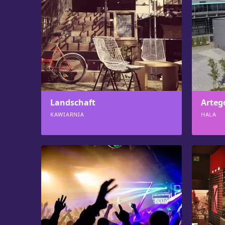
Landschaft
Arteg
KAWIARNIA
HALA
743
715