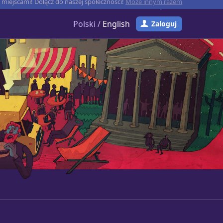
miejscami! Dołącz do naszej społeczności!
Może innym razem
Polski /
English
Zaloguj