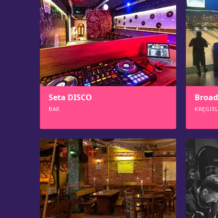
Seta DISCO
Broa
BAR
KRĘGIE
1215
116