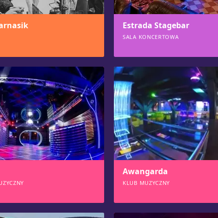
arnasik
Estrada Stagebar
SALA KONCERTOWA
809
Awangarda
UZYCZNY
KLUB MUZYCZNY
758