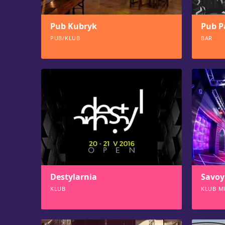
Pub Kubryk
Pub P
PUB/KLUB
BAR
880
854
Destylarnia
Savoy
KLUB
KLUB M
780
770