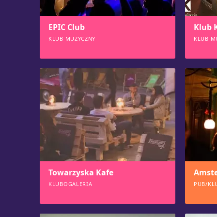
EPIC Club
Klub 
KLUB MUZYCZNY
KLUB M
583
574
Towarzyska Kafe
Amst
KLUBOGALERIA
PUB/KL
573
556