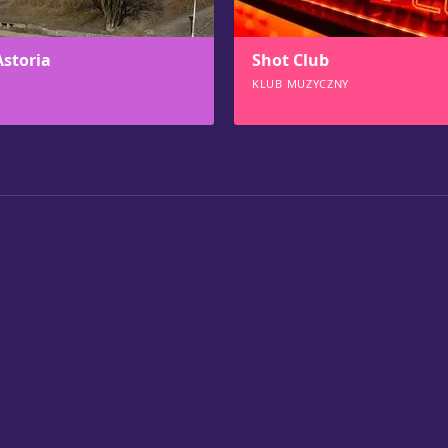
Astoria
Shot Club
KLUB MUZYCZNY
460