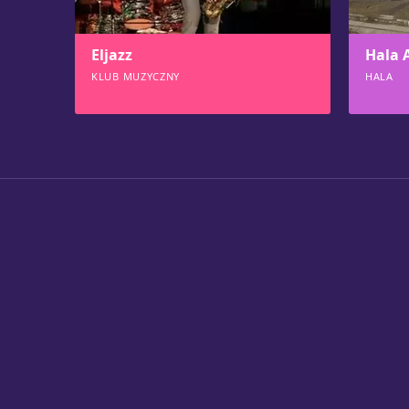
Eljazz
Hala 
KLUB MUZYCZNY
HALA
529
520