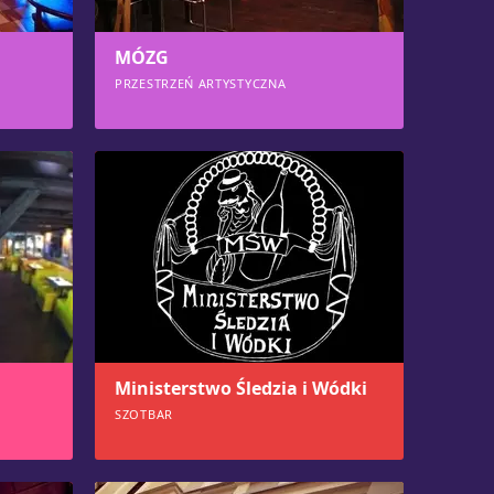
MÓZG
PRZESTRZEŃ ARTYSTYCZNA
807
Ministerstwo Śledzia i Wódki
SZOTBAR
754