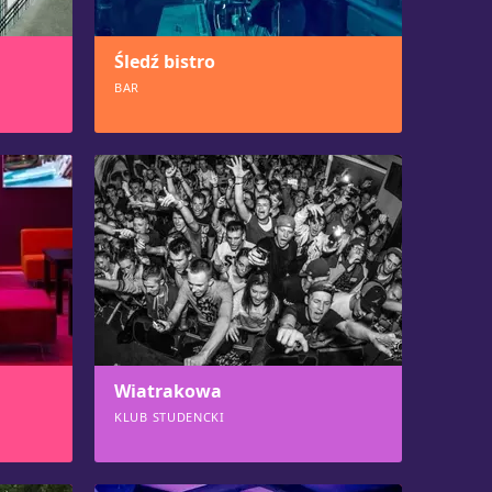
Śledź bistro
BAR
574
Wiatrakowa
KLUB STUDENCKI
549