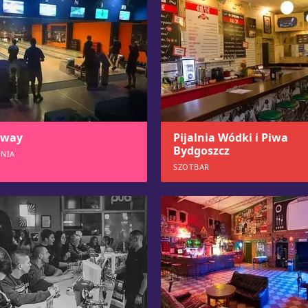
dway
Pijalnia Wódki i Piwa
Bydgoszcz
LNIA
SZOTBAR
3
966