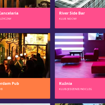
Kancelaria
River Side Bar
UZYCZNY
KLUB NOCNY
574
erdam Pub
Kuźnia
UB
KLUB/JEDZENIE/NOCLEG
553