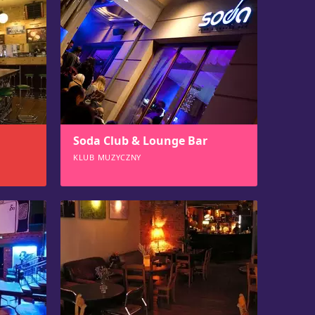
Soda Club & Lounge Bar
KLUB MUZYCZNY
963