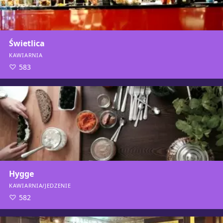
Świetlica
KAWIARNIA
583
Hygge
KAWIARNIA/JEDZENIE
582