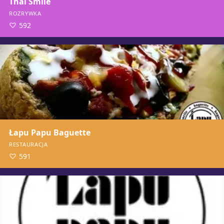
Thai Smile
ROZRYWKA
592
Łapu Papu Baguette
RESTAURACJA
591