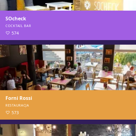
SOcheck
COCKTAIL BAR
574
Forni Rossi
RESTAURACJA
573