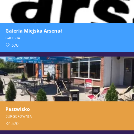
Galeria Miejska Arsenał
GALERIA
570
Pastwisko
BURGEROWNIA
570