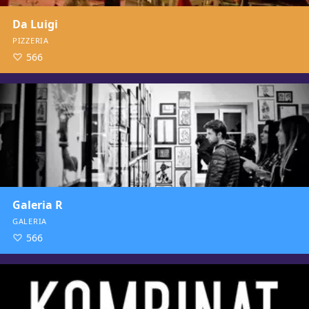
Da Luigi
PIZZERIA
566
Galeria R
GALERIA
566