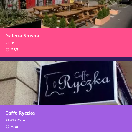
Galeria Shisha
KLUB
585
Caffe Ryczka
KAWIARNIA
584