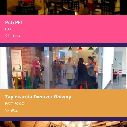
Pub PRL
BAR
1033
Zapiekarnia Dworzec Główny
FAST-FOOD
902