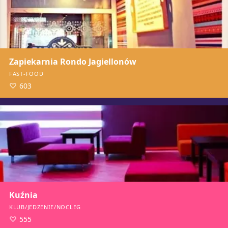
Zapiekarnia Rondo Jagiellonów
FAST-FOOD
603
Kuźnia
KLUB/JEDZENIE/NOCLEG
555