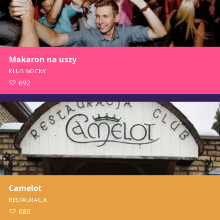
Makaron na uszy
KLUB NOCNY
692
Camelot
RESTAURACJA
680