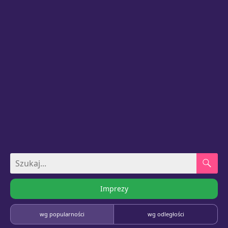
Imprezy
wg popularności
wg odległości