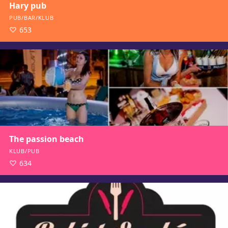
Hary pub
PUB/BAR/KLUB
653
The passion beach
KLUB/PUB
634