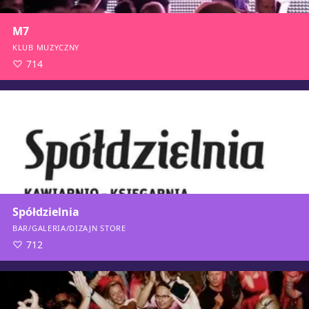
M7
KLUB MUZYCZNY
714
Spółdzielnia
BAR/GALERIA/DIZAJN STORE
712