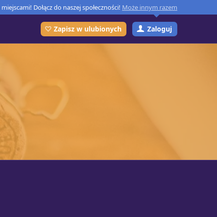
miejscami! Dołącz do naszej społeczności!
Może innym razem
Zaloguj