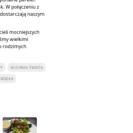
k. W połączeniu z
 dostarczają naszym
cieli mocniejszych
śmy wielkimi
 o rodzimych
RY
KUCHNIA ŚWIATA
GRÓDEK