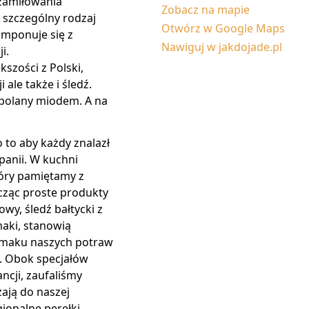
 zamiłowania
Zobacz na mapie
 szczególny rodzaj
Otwórz w Google Maps
komponuje się z
Nawiguj w jakdojade.pl
i.
szości z Polski,
 ale także i śledź.
 polany miodem. A na
 to aby każdy znalazł
zpanii. W kuchni
tóry pamiętamy z
cząc proste produkty
wy, śledź bałtycki z
maki, stanowią
 smaku naszych potraw
e. Obok specjałów
ncji, zaufaliśmy
ają do naszej
gionalne perełki.