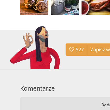
527
Komentarze
By d