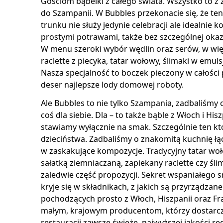
Gościom bąbelki z całego świata. Wszystko to z
do Szampanii. W Bubbles przekonacie się, że ten
trunku nie służy jedynie celebracji ale idealnie 
prostymi potrawami, także bez szczególnej okazj
W menu szeroki wybór wędlin oraz serów, w więk
raclette z piecyka, tatar wołowy, ślimaki w emulsji
Nasza specjalność to boczek pieczony w całości
deser najlepsze lody domowej roboty.
Ale Bubbles to nie tylko Szampania, zadbaliśmy o
coś dla siebie. Dla – to także bąble z Włoch i His
stawiamy wyłącznie na smak. Szczególnie ten k
dzieciństwa. Zadbaliśmy o znakomitą kuchnię łą
w zaskakujące kompozycje. Tradycyjny tatar woło
sałatką ziemniaczaną, zapiekany raclette czy śli
zaledwie część propozycji. Sekret wspaniałego
kryje się w składnikach, z jakich są przyrządzan
pochodzących prosto z Włoch, Hiszpanii oraz Fra
małym, krajowym producentom, którzy dostarcz
restauracji zawsze świeże, najwyższej jakości re