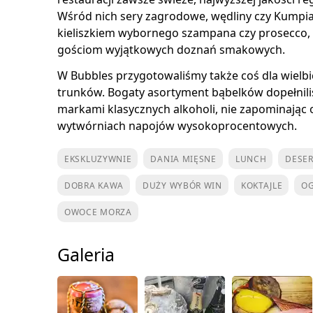
Wśród nich sery zagrodowe, wędliny czy Kumpia
kieliszkiem wybornego szampana czy prosecco,
gościom wyjątkowych doznań smakowych.
W Bubbles przygotowaliśmy także coś dla wielbi
trunków. Bogaty asortyment bąbelków dopełnili
markami klasycznych alkoholi, nie zapominając
wytwórniach napojów wysokoprocentowych.
EKSKLUZYWNIE
DANIA MIĘSNE
LUNCH
DESE
DOBRA KAWA
DUŻY WYBÓR WIN
KOKTAJLE
O
OWOCE MORZA
Galeria