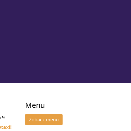
Menu
o 9
Zobacz menu
taxi!