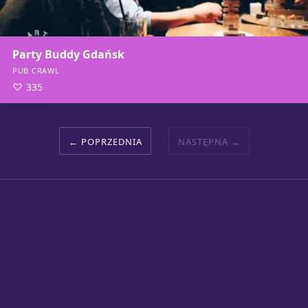
Party Buddy Gdańsk
PUB CRAWL
335
POPRZEDNIA
NASTĘPNA