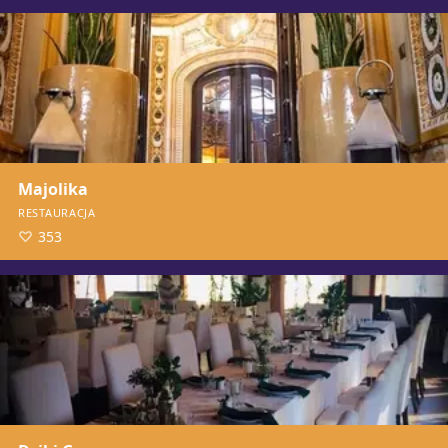
Majolika
RESTAURACJA
353