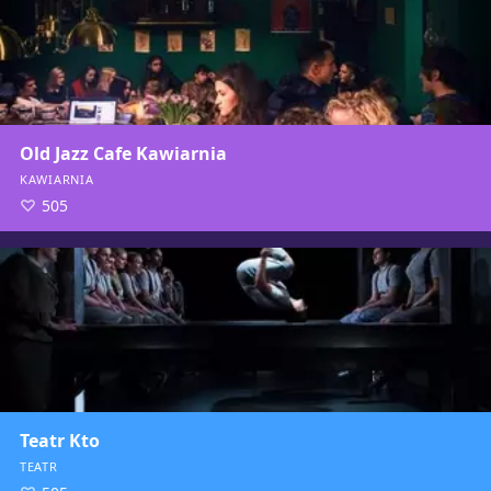
Old Jazz Cafe Kawiarnia
KAWIARNIA
505
Teatr Kto
TEATR