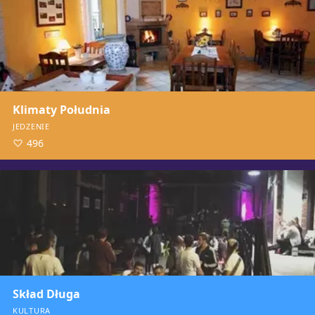
Klimaty Południa
JEDZENIE
496
Skład Długa
KULTURA