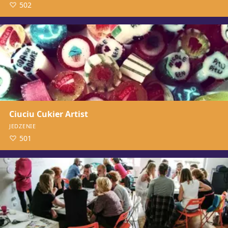
502
Ciuciu Cukier Artist
JEDZENIE
501