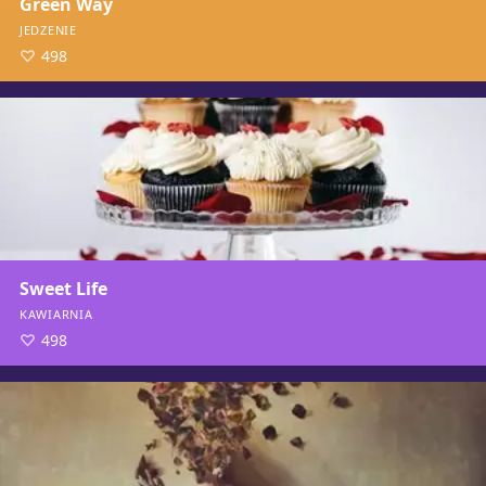
Green Way
JEDZENIE
498
Sweet Life
KAWIARNIA
498