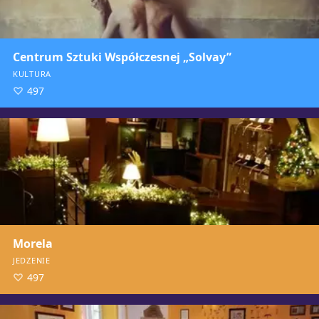
Centrum Sztuki Współczesnej „Solvay”
KULTURA
497
Morela
JEDZENIE
497