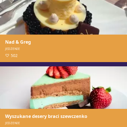
Nad & Greg
JEDZENIE
502
Wyszukane desery braci szewczenko
JEDZENIE