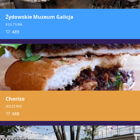
Żydowskie Muzeum Galicja
KULTURA
489
Chorizo
JEDZENIE
488