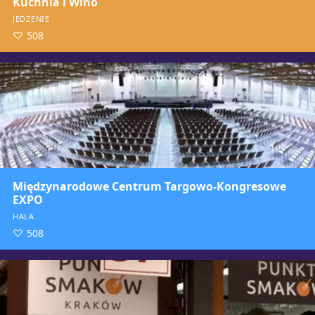
Kuchnia i Wino
JEDZENIE
508
Międzynarodowe Centrum Targowo-Kongresowe
EXPO
HALA
508