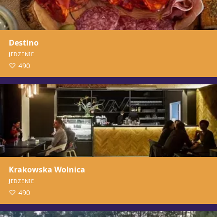
Destino
JEDZENIE
490
Krakowska Wolnica
JEDZENIE
490