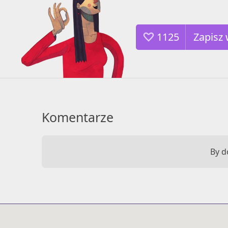
1125
Komentarze
By d