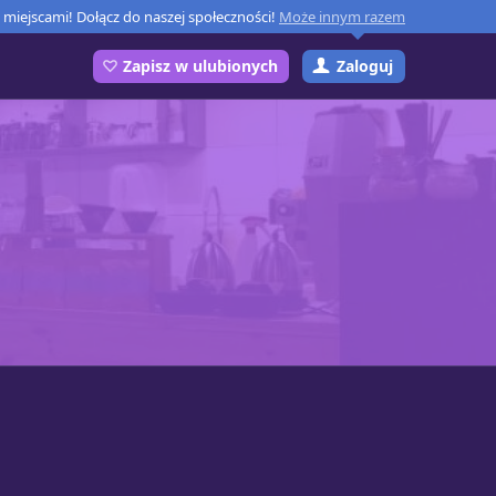
miejscami! Dołącz do naszej społeczności!
Może innym razem
Zaloguj