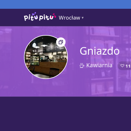
Wrocław
Gniazdo
Kawiarnia
4
11