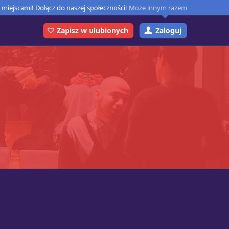
miejscami! Dołącz do naszej społeczności!
Może innym razem
Zaloguj