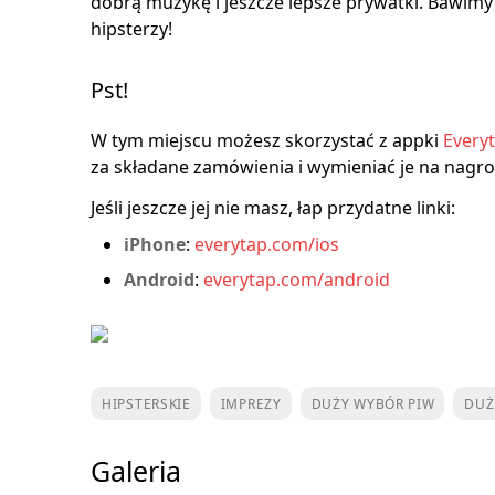
dobrą muzykę i jeszcze lepsze prywatki. Bawimy 
hipsterzy!
Pst!
W tym miejscu możesz skorzystać z appki
Every
za składane zamówienia i wymieniać je na nagr
Jeśli jeszcze jej nie masz, łap przydatne linki:
iPhone
:
everytap.com/ios
Android
:
everytap.com/android
HIPSTERSKIE
IMPREZY
DUŻY WYBÓR PIW
DUŻ
Galeria