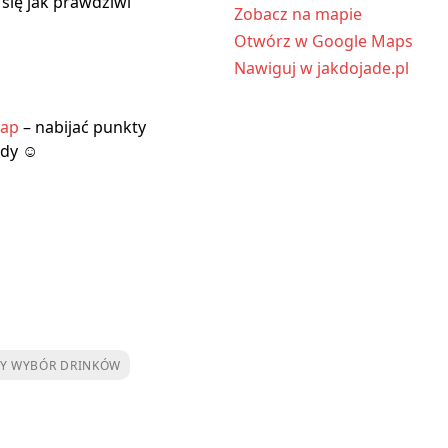
się jak prawdziwi
Zobacz na mapie
Otwórz w Google Maps
Nawiguj w jakdojade.pl
tap
– nabijać punkty
ody ☺
Y WYBÓR DRINKÓW