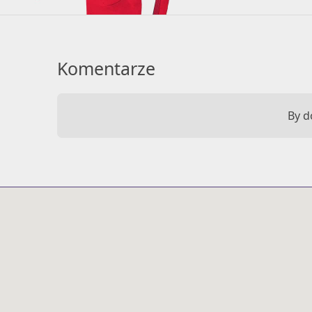
Komentarze
By d