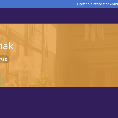
Bądź na bieżąco z nowymi 
mak
753