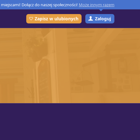
miejscami! Dołącz do naszej społeczności!
Może innym razem
Zaloguj