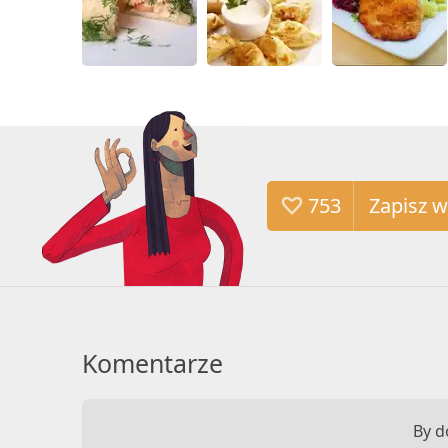
753
Komentarze
By d