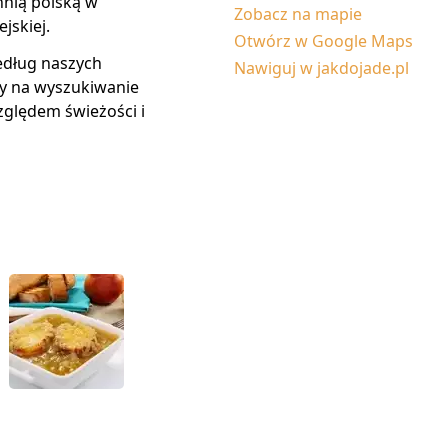
hnią polską w
Zobacz na mapie
jskiej.
Otwórz w Google Maps
edług naszych
Nawiguj w jakdojade.pl
y na wyszukiwanie
ględem świeżości i