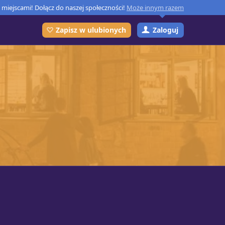
miejscami! Dołącz do naszej społeczności!
Może innym razem
Zaloguj