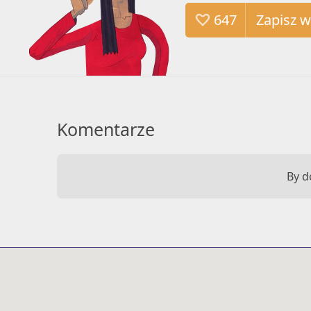
647
Komentarze
By d