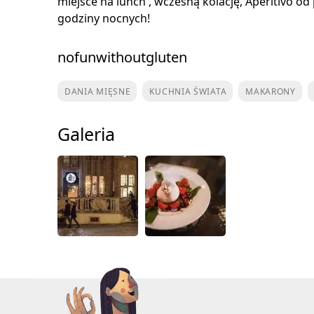
miejsce na lunch , wczesną kolację, Aperitivo o
godziny nocnych!
nofunwithoutgluten
DANIA MIĘSNE
KUCHNIA ŚWIATA
MAKARONY
Galeria