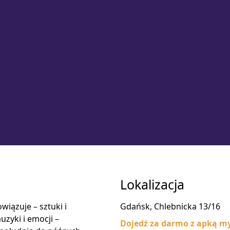
Lokalizacja
wiązuje – sztuki i
Gdańsk, Chlebnicka 13/16
uzyki i emocji –
Dojedź za darmo z apką my