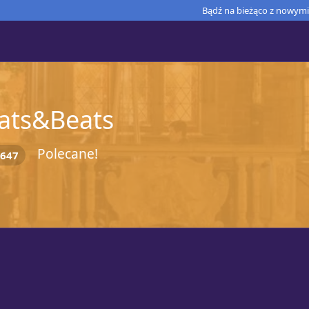
Bądź na bieżąco z nowymi 
ats&Beats
Polecane!
647