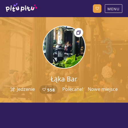
Łąka Bar
Jedzenie
Polecane!
Nowe miejsce
558
5