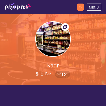
Kadr
Bar
801
23