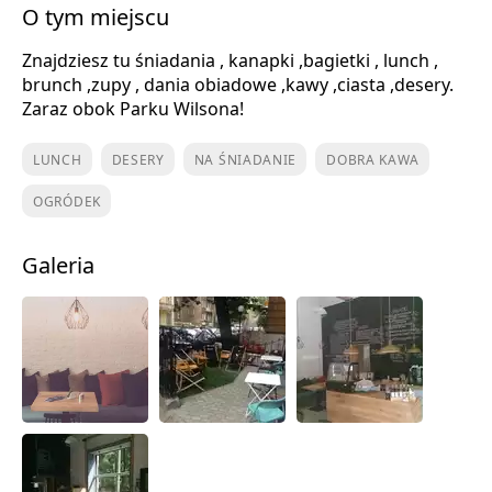
O tym miejscu
Znajdziesz tu śniadania , kanapki ,bagietki , lunch ,
brunch ,zupy , dania obiadowe ,kawy ,ciasta ,desery.
Zaraz obok Parku Wilsona!
LUNCH
DESERY
NA ŚNIADANIE
DOBRA KAWA
OGRÓDEK
Galeria