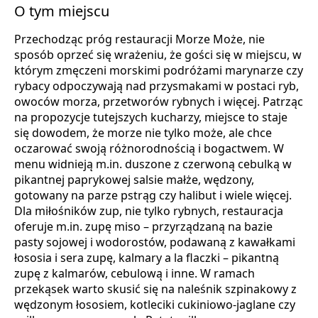
O tym miejscu
Przechodząc próg restauracji Morze Może, nie
sposób oprzeć się wrażeniu, że gości się w miejscu, w
którym zmęczeni morskimi podróżami marynarze czy
rybacy odpoczywają nad przysmakami w postaci ryb,
owoców morza, przetworów rybnych i więcej. Patrząc
na propozycje tutejszych kucharzy, miejsce to staje
się dowodem, że morze nie tylko może, ale chce
oczarować swoją różnorodnością i bogactwem. W
menu widnieją m.in. duszone z czerwoną cebulką w
pikantnej paprykowej salsie małże, wędzony,
gotowany na parze pstrąg czy halibut i wiele więcej.
Dla miłośników zup, nie tylko rybnych, restauracja
oferuje m.in. zupę miso – przyrządzaną na bazie
pasty sojowej i wodorostów, podawaną z kawałkami
łososia i sera zupę, kalmary a la flaczki – pikantną
zupę z kalmarów, cebulową i inne. W ramach
przekąsek warto skusić się na naleśnik szpinakowy z
wędzonym łososiem, kotleciki cukiniowo-jaglane czy