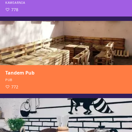
KAWIARNIA
778
Tandem Pub
PUB
772