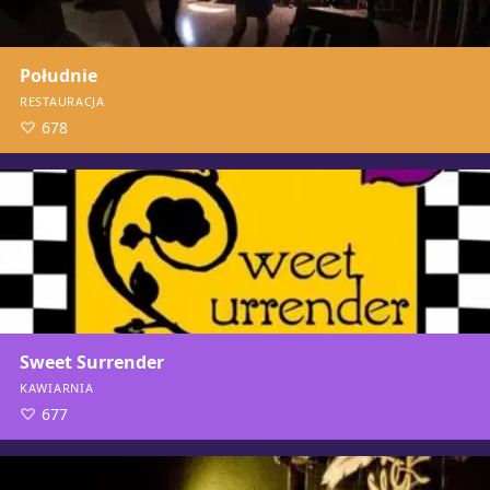
Południe
RESTAURACJA
678
Sweet Surrender
KAWIARNIA
677