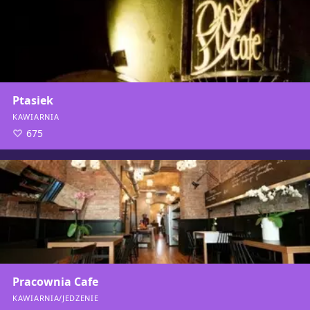
Ptasiek
KAWIARNIA
675
Pracownia Cafe
KAWIARNIA/JEDZENIE