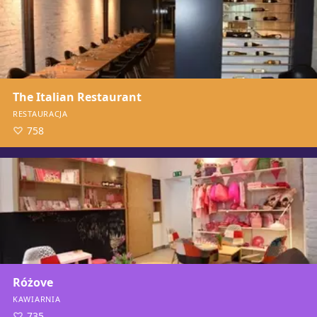
The Italian Restaurant
RESTAURACJA
758
Różove
KAWIARNIA
735