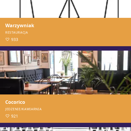
Warzywniak
RESTAURACJA
933
Cocorico
JEDZENIE/KAWIARNIA
921