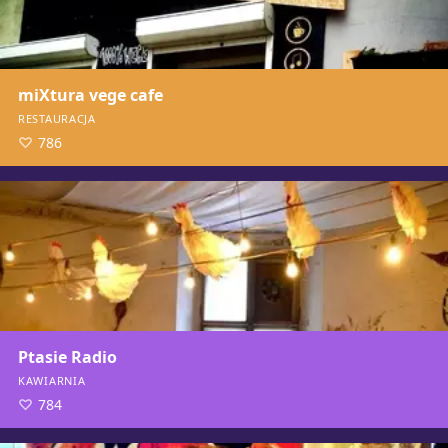
miXtura vege cafe
RESTAURACJA
786
Ptasie Radio
KAWIARNIA
784