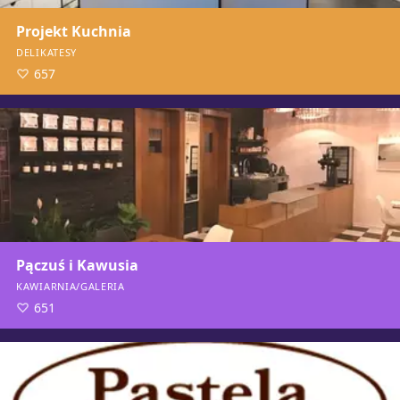
Projekt Kuchnia
DELIKATESY
657
Pączuś i Kawusia
KAWIARNIA/GALERIA
651