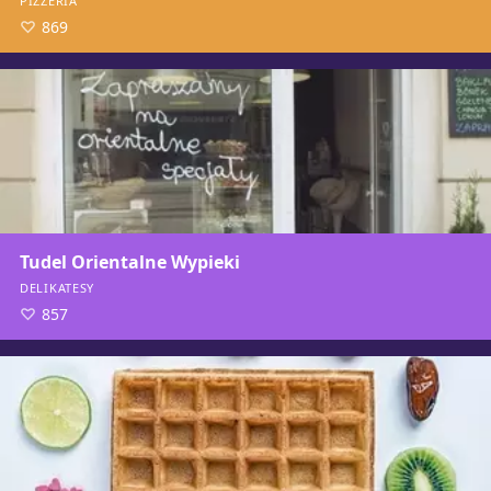
PIZZERIA
869
Tudel Orientalne Wypieki
DELIKATESY
857