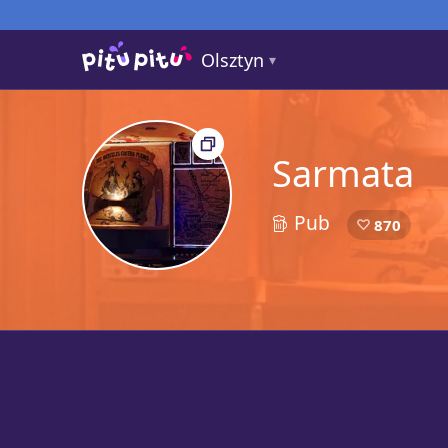
Olsztyn
Sarmata
Pub
2
870