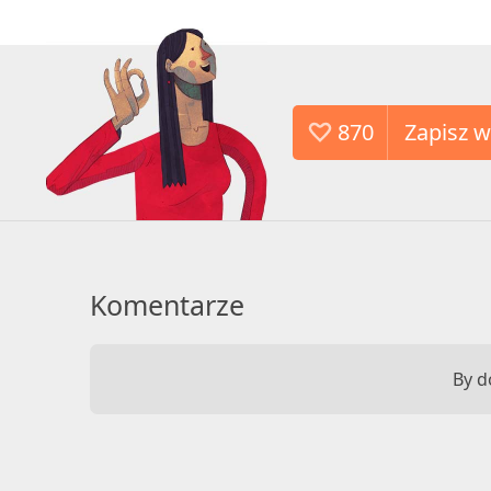
870
Komentarze
By d