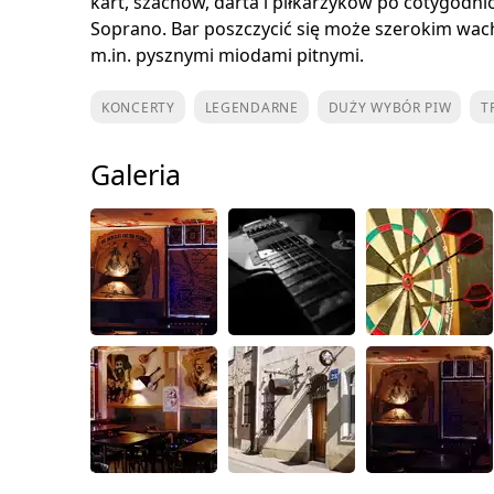
kart, szachów, darta i piłkarzyków po cotygodni
Soprano. Bar poszczycić się może szerokim wach
m.in. pysznymi miodami pitnymi.
KONCERTY
LEGENDARNE
DUŻY WYBÓR PIW
T
Galeria