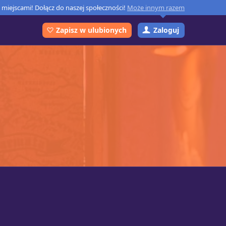
miejscami! Dołącz do naszej społeczności!
Może innym razem
Zaloguj