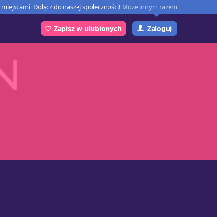
miejscami! Dołącz do naszej społeczności!
Może innym razem
Zaloguj