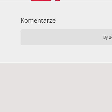
Komentarze
By d