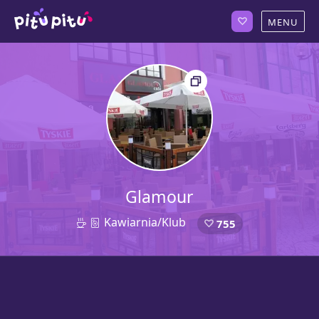
Glamour
Kawiarnia/Klub
755
41