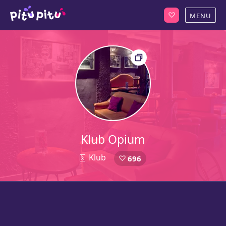
Klub Opium
Klub
696
1