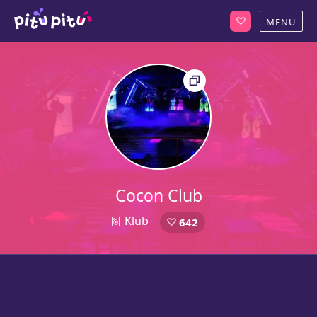
Cocon Club
Klub
642
1