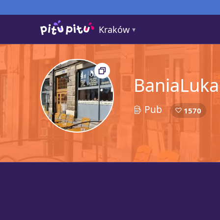
Kraków
BaniaLuka
Pub
2
1570