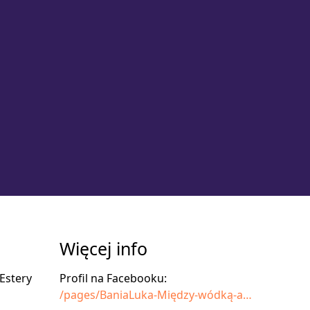
Więcej info
 Estery
Profil na Facebooku:
/pages/BaniaLuka-Między-wódką-a-zakąską/214666425224626