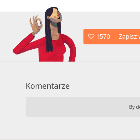
1570
Komentarze
By d