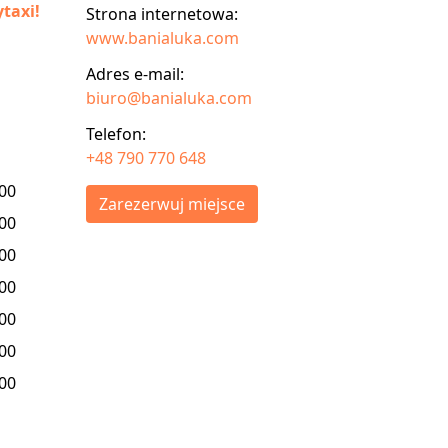
taxi!
Strona internetowa:
www.banialuka.com
Adres e-mail:
biuro@banialuka.com
Telefon:
+48 790 770 648
:00
Zarezerwuj miejsce
:00
:00
:00
:00
:00
:00