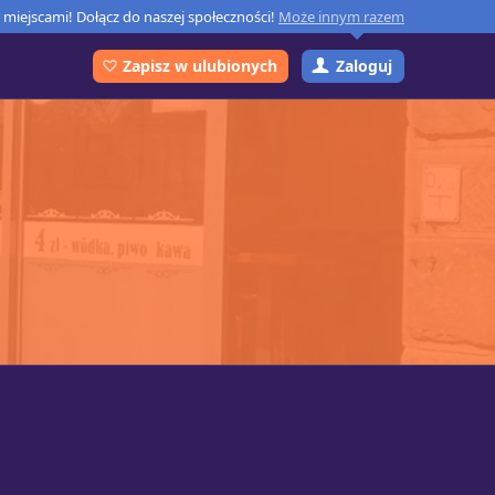
miejscami! Dołącz do naszej społeczności!
Może innym razem
Zaloguj