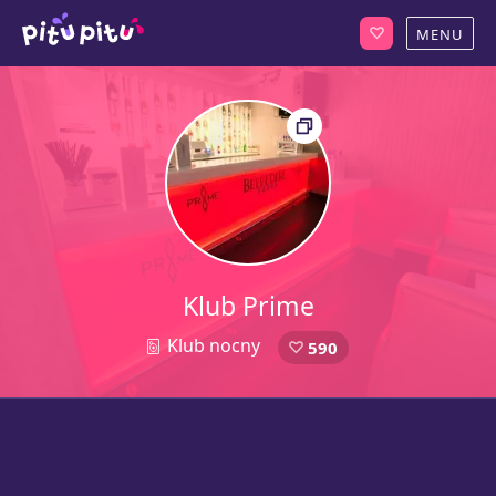
Klub Prime
Klub nocny
590
1