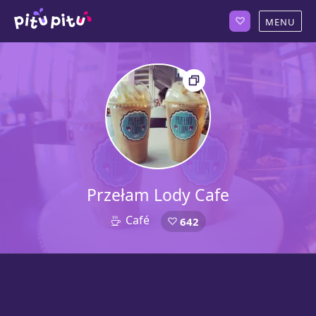
Przełam Lody Cafe
Café
642
4