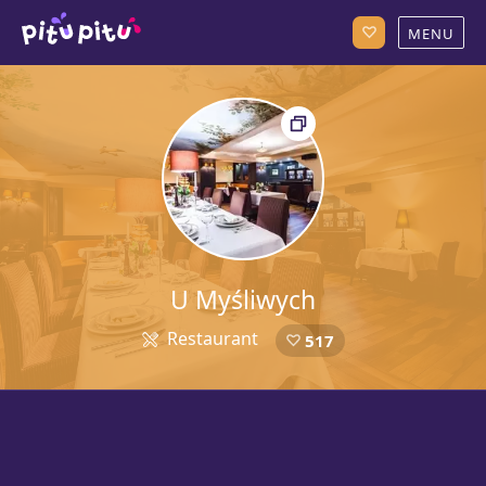
U Myśliwych
Restaurant
517
5